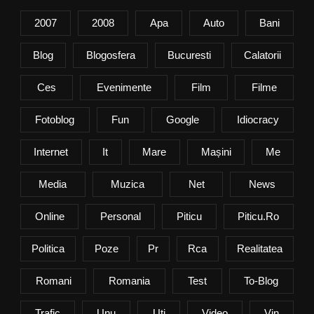
2007
2008
Apa
Auto
Bani
Blog
Blogosfera
Bucuresti
Calatorii
Ces
Evenimente
Film
Filme
Fotoblog
Fun
Google
Idiocracy
Internet
It
Mare
Mașini
Me
Media
Muzica
Net
News
Online
Personal
Piticu
Piticu.ro
Politica
Poze
Pr
Rca
Realitatea
Romani
Romania
Test
To-Blog
Trafic
Unu
Uti
Video
Vin