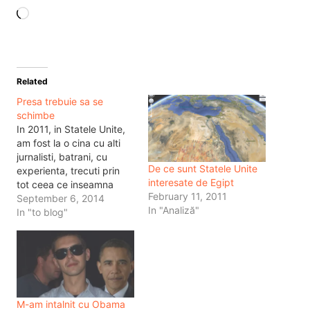
Loading…
Related
Presa trebuie sa se
schimbe
In 2011, in Statele Unite,
am fost la o cina cu alti
jurnalisti, batrani, cu
De ce sunt Statele Unite
experienta, trecuti prin
interesate de Egipt
tot ceea ce inseamna
February 11, 2011
cresterea si decaderea
September 6, 2014
In "Analiză"
meseriei de jurnalist, din
In "to blog"
Statele Unite. Si acolo ca
si aici, exista trusturi
media cu probleme,
exista trusturi media care
se inchid, venituri de
publicitate…
M-am intalnit cu Obama