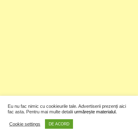
Eu nu fac nimic cu cookieurile tale. Advertiserii prezenți aici
fac asta. Pentru mai multe detalii
urmărește materialul.
Top Posts & Pages
Cookie settings
DE ACORD
Cristi Dorombach | Prima pagină