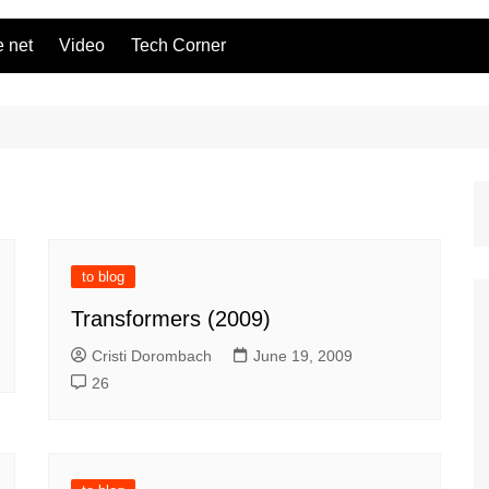
 net
Video
Tech Corner
to blog
Transformers (2009)
Cristi Dorombach
June 19, 2009
26