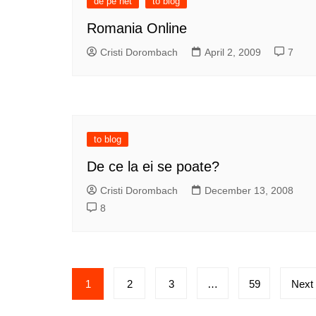
de pe net
to blog
Romania Online
Cristi Dorombach
April 2, 2009
7
to blog
De ce la ei se poate?
Cristi Dorombach
December 13, 2008
8
Posts
1
2
3
…
59
Next
pagination