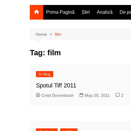
Prima Pagină
Știri
Analiză
De pe
Home
film
Tag:
film
to blog
Spotul Tiff 2011
Cristi Dorombach
May 25, 2011
2