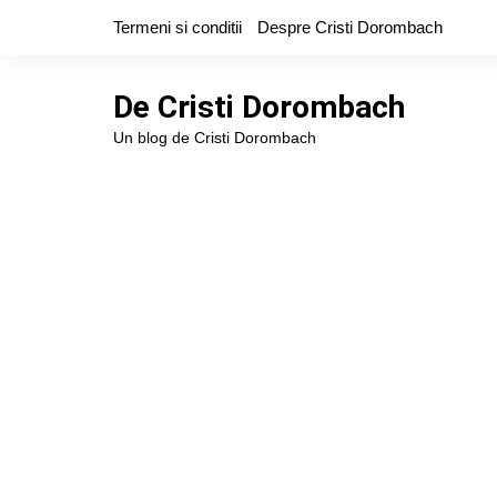
Skip
Termeni si conditii
Despre Cristi Dorombach
to
content
De Cristi Dorombach
Un blog de Cristi Dorombach