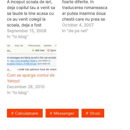
A inceput scoala de ieri,
foarte diferite. In
deja copilul tau a venit sa
traducerea romaneasca
se laude la tine acasa cu
ar putea insemna doua
ce au venit colegii la
chestii care nu prea se
scoala, deja a fost
pupa, dar in engleza
October 4, 2007
probabil la ei acasa sa
September 15, 2009
inseamna cam acelasi
In "de pe net"
vada ce calculatoare si-
In "to blog"
lucru. Ideea e ca cam
au luat peste vara, ce
trebuie traita viata. Si iar
softuri si-au instalat ce
ma gandesc cum. De
jocuri noi sau cum si-au
fapt, ma gandisem zilele
branduit pagina…
trecute sa pornesc un
tag, ce faci…
Cum se sparge contul de
Yahoo!
December 28, 2010
In "to blog"
Calculatoare
Messenger
Virusi