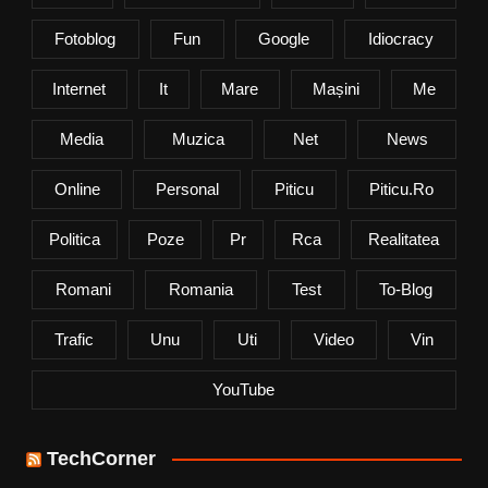
Fotoblog
Fun
Google
Idiocracy
Internet
It
Mare
Mașini
Me
Media
Muzica
Net
News
Online
Personal
Piticu
Piticu.ro
Politica
Poze
Pr
Rca
Realitatea
Romani
Romania
Test
To-Blog
Trafic
Unu
Uti
Video
Vin
YouTube
TechCorner