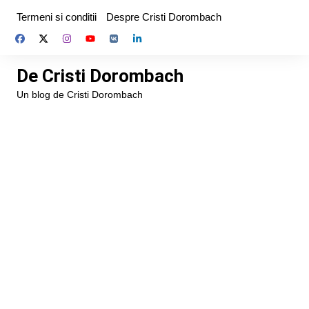
Skip
Termeni si conditii
Despre Cristi Dorombach
to
content
De Cristi Dorombach
Un blog de Cristi Dorombach