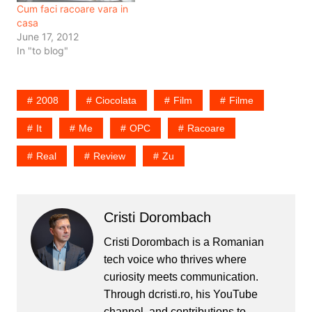
Cum faci racoare vara in
casa
June 17, 2012
In "to blog"
2008
Ciocolata
Film
Filme
It
Me
OPC
Racoare
Real
Review
Zu
Cristi Dorombach
Cristi Dorombach is a Romanian
tech voice who thrives where
curiosity meets communication.
Through dcristi.ro, his YouTube
channel, and contributions to