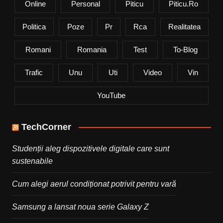
Online
Personal
Piticu
Piticu.ro
Politica
Poze
Pr
Rca
Realitatea
Romani
Romania
Test
To-Blog
Trafic
Unu
Uti
Video
Vin
YouTube
TechCorner
Studenții aleg dispozitivele digitale care sunt
sustenabile
Cum alegi aerul condiționat potrivit pentru vară
Samsung a lansat noua serie Galaxy Z