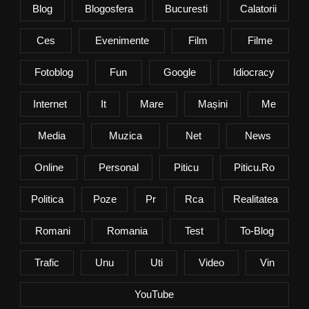
Blog
Blogosfera
Bucuresti
Calatorii
Ces
Evenimente
Film
Filme
Fotoblog
Fun
Google
Idiocracy
Internet
It
Mare
Mașini
Me
Media
Muzica
Net
News
Online
Personal
Piticu
Piticu.ro
Politica
Poze
Pr
Rca
Realitatea
Romani
Romania
Test
To-Blog
Trafic
Unu
Uti
Video
Vin
YouTube