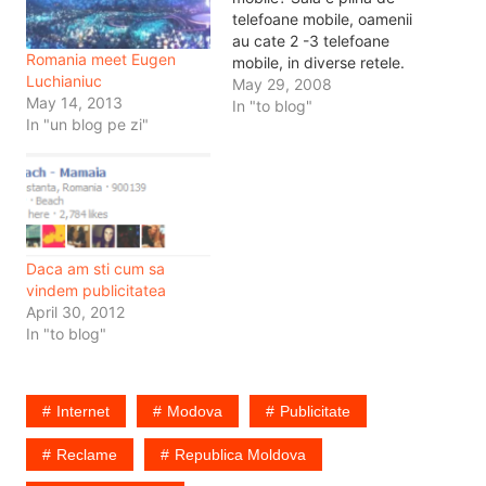
telefoane mobile, oamenii
au cate 2 -3 telefoane
Romania meet Eugen
mobile, in diverse retele.
Luchianiuc
Si totusi cum sa faci
May 29, 2008
May 14, 2013
publicitate pe telefonul
In "to blog"
In "un blog pe zi"
mobil? Jasper de Vreugt
a venit din Olanda sa
vorbeasca la
Ronewmedia despre asa
ceva. Prezinta telefoanele
mobile, cam cum ar
trebui…
Daca am sti cum sa
vindem publicitatea
April 30, 2012
In "to blog"
Internet
Modova
Publicitate
Reclame
Republica Moldova