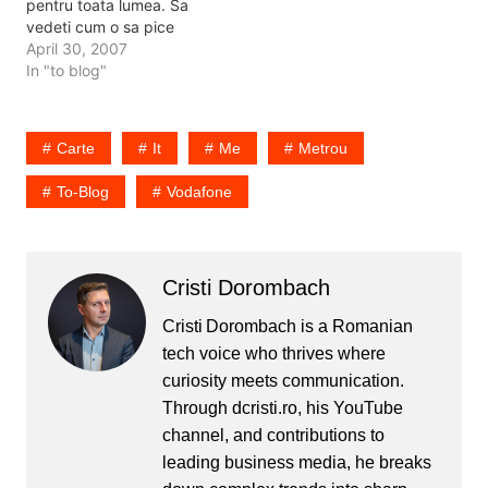
pentru toata lumea. Sa
vedeti cum o sa pice
sistemul. Cosmote tocmai
April 30, 2007
a facut 2 milioane de
In "to blog"
cartele prepaid, din care
cred ca jumatate sunt
inchise, ca n-are lumea
Carte
It
Me
Metrou
bani sa isi cumpere
telefon nou. La fel…
To-Blog
Vodafone
Cristi Dorombach
Cristi Dorombach is a Romanian
tech voice who thrives where
curiosity meets communication.
Through dcristi.ro, his YouTube
channel, and contributions to
leading business media, he breaks