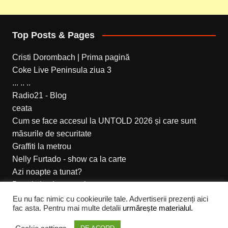
Top Posts & Pages
Cristi Dorombach | Prima pagină
Coke Live Peninsula ziua 3
... .. ..
Radio21 - Blog
ceata
Cum se face accesul la UNTOLD 2026 și care sunt
măsurile de securitate
Graffiti la metrou
Nelly Furtado - show ca la carte
Azi noapte a tunat?
Bunul simt la romani
Eu nu fac nimic cu cookieurile tale. Advertiserii prezenți aici
fac asta. Pentru mai multe detalii
urmărește materialul.
Cream Magazine pentru Cristi Dorombach