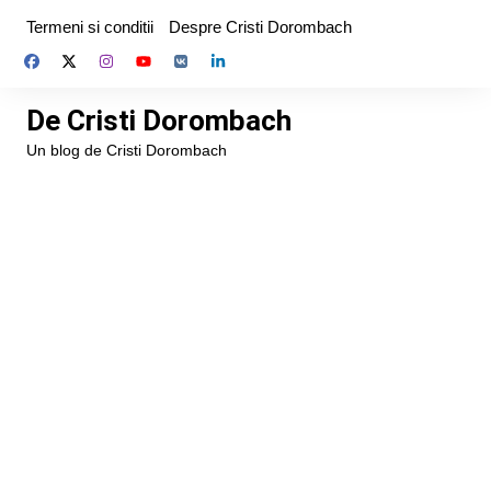
Skip
Termeni si conditii
Despre Cristi Dorombach
to
content
De Cristi Dorombach
Un blog de Cristi Dorombach