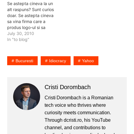
Se astepta cineva la un
alt raspuns? Sunt curios
doar. Se astepta cineva
sa vina firma care a
produs logo-ul si sa
spuna ca nu stiu domle,
July 30, 2010
poate s-a intamplat
In "to blog"
ceva? Din contra. E vorba
de un brand de tara,
pentru binele firmei care
Bucuresti
Idiocracy
Yahoo
l-a creat vor muri cu
este…
Cristi Dorombach
Cristi Dorombach is a Romanian
tech voice who thrives where
curiosity meets communication.
Through dcristi.ro, his YouTube
channel, and contributions to