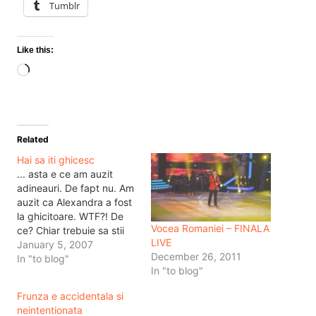
Tumblr
Like this:
Loading…
Related
Hai sa iti ghicesc
... asta e ce am auzit
adineauri. De fapt nu. Am
auzit ca Alexandra a fost
la ghicitoare. WTF?! De
Vocea Romaniei – FINALA
ce? Chiar trebuie sa stii
LIVE
ce iti rezerva viitorul,
January 5, 2007
December 26, 2011
chiar trebuie sa platesti
In "to blog"
In "to blog"
pe cineva ca sa te minta
in fata? Pai asa prefer sa
Frunza e accidentala si
iau eu banii aia:) Imi…
neintentionata