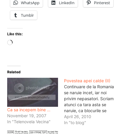
WhatsApp
LinkedIn
Pinterest
Tumblr
Like this:
Loading…
Related
Povestea apei calde (II)
Continuare de la Romania
se naruie incet, iar noi
privim nepasatori. Scriam
atunci ca tara asta se
Ca sa incepem bine …
naruie, ca blocurile se
November 19, 2007
distrug din cauza faptului
April 26, 2010
In "Telenovela Vecina"
ca au fost construite doar
In "to blog"
ca sa dea bine la hectar