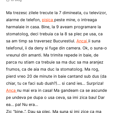
Ma trezesc zilele trecute la 7 dimineata, cu televizor,
alarme de telefon,
pisica
peste mine, o intreaga
harmalaie in casa. Bine, la 9 aveam programare la
stomatolog, deci trebuia ca la 8 sa plec pe usa, ca
sa am timp sa traversez Bucurestiul.
Ancai
ii suna
telefonul, ii da deny si fuge din camera. Ok, o suna-o
vreunul din amanti. Ma trimite repede in baie, de
parca nu stiam ca trebuie sa ma duc sa ma aranjez
frumos, ca de aia ma duc la stomatolog. Ma rog,
pierd vreo 20 de minute in baie cantand sub dus (da
chiar, tu ce faci sub dush?)… si cand ies… Surpriza!
Anca
nu mai era in casa! Ma gandeam ca se ascunde
pe undeva pe dupa o usa ceva, sa imi zica bau! Dar
ea… pa! Nu era…
Zic “bine..”. Dau sa plec. Ma suna si imi zice ca ma