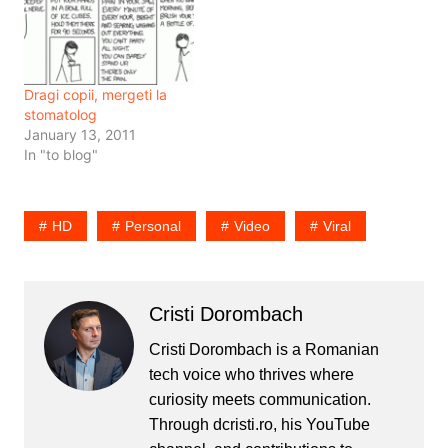
si la cincinal si ca nimeni
atunci nu s-a gandit la
strategia de dupa,…
Dragi copii, mergeti la
stomatolog
January 13, 2011
In "to blog"
HD
Personal
Video
Viral
Cristi Dorombach
Cristi Dorombach is a Romanian
tech voice who thrives where
curiosity meets communication.
Through dcristi.ro, his YouTube