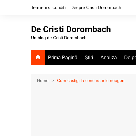
Skip
Termeni si conditii
Despre Cristi Dorombach
to
content
De Cristi Dorombach
Un blog de Cristi Dorombach
Prima Pagină
Știri
Analiză
De pe
Home
Cum castigi la concursurile neogen