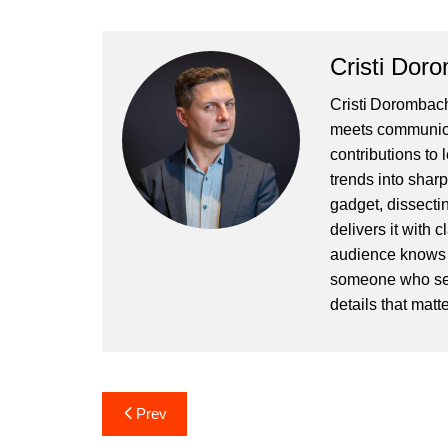
Cristi Dor
Cristi Dorombach
meets communicat
contributions to
trends into sharp
gadget, dissectin
delivers it with 
audience knows h
someone who sees
details that matte
Post
Prev