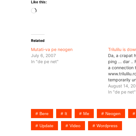
Like this:
Loading…
Related
Mutati-va pe neogen
Trilulilu is do
July 6, 2007
Da, a crapat 
In "de pe net"
ping ... dar ..
a connection t
www.trilulilu.
temporarily un
Try again in 
August 14, 2
few moments s
In "de pe net"
asta e unul din
de…
Bere
It
Me
Neogen
Update
Video
Wordpress