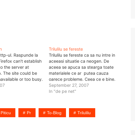
wn
Trilulilu se fereste
http-ul. Raspunde la
Trilulilu se fereste ca sa nu intre in
 Firefox can't establish
aceeasi situatie ca neogen. De
o the server at
aceea se apuca sa stearga toate
ro. The site could be
materialele ce ar putea cauza
available or too busy.
oarece probleme. Ceea ce e bine.
a few moments. Cate
007
Va fi interesant de vazut reactia
September 27, 2007
a mai astept? Si ...
utilizatorilor. Iar eu sper sa le
In "de pe net"
 rezultatele interviului
mearga situl mai bine.
Piticu
Pr
To-Blog
Trilulilu