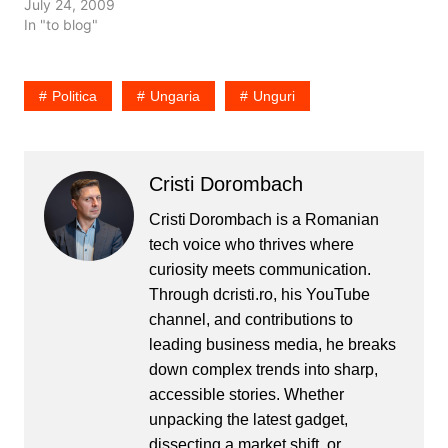
July 24, 2009
In "to blog"
Politica
Ungaria
Unguri
Cristi Dorombach
Cristi Dorombach is a Romanian
tech voice who thrives where
curiosity meets communication.
Through dcristi.ro, his YouTube
channel, and contributions to
leading business media, he breaks
down complex trends into sharp,
accessible stories. Whether
unpacking the latest gadget,
dissecting a market shift, or