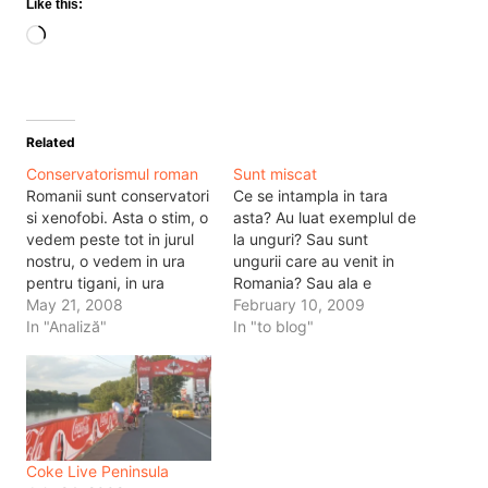
Like this:
Loading…
Related
Conservatorismul roman
Sunt miscat
Romanii sunt conservatori
Ce se intampla in tara
si xenofobi. Asta o stim, o
asta? Au luat exemplul de
vedem peste tot in jurul
la unguri? Sau sunt
nostru, o vedem in ura
ungurii care au venit in
pentru tigani, in ura
Romania? Sau ala e
pentru unguri, in ura
May 21, 2008
Ardealul si unitatea
February 10, 2009
pentru straini. Suntem o
In "Analiză"
oamenilor din Ardeal,
In "to blog"
natie inchisa, inculta si
acea unitate de care se
retardata mintal. Din
teme tot restul tarii?
fericire suntem mai
Adica a murit Marian
destepti decat americanii.
Cozma intr-o incaierare
Dar, mai lenesi ca ei.
clasica si idioata in
Americanii…
Ungaria.…
Coke Live Peninsula