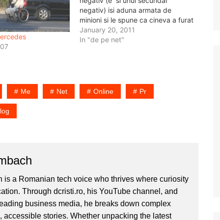
negativ (e si unul secundar
negativ) isi aduna armata de
minioni si le spune ca cineva a furat
... o piramida, apparently it's a big
January 20, 2011
mercedes
deal. Cosmopolitan e o revista de
In "de pe net"
007
gagici care se da intotdeauna pe
sub mana.…
Me
Net
Online
Pr
log
ombach
 is a Romanian tech voice who thrives where curiosity
ion. Through dcristi.ro, his YouTube channel, and
 leading business media, he breaks down complex
, accessible stories. Whether unpacking the latest