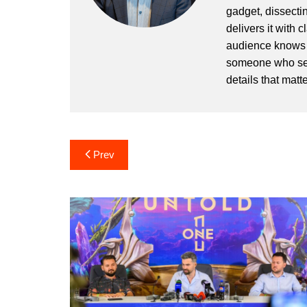
gadget, dissectin
delivers it with 
audience knows h
someone who sees
details that matte
Post
Prev
navigation