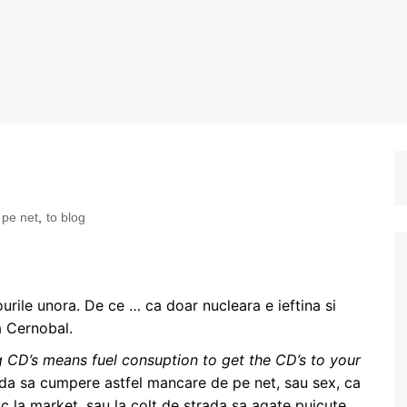
 pe net
,
to blog
ourile unora. De ce … ca doar nucleara e ieftina si
a Cernobal.
 CD’s means fuel consuption to get the CD’s to your
da sa cumpere astfel mancare de pe net, sau sex, ca
la market, sau la colt de strada sa agate puicute.