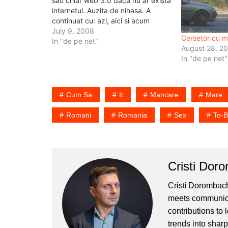
sau chiar web 3.0 dacă nu ar exista
internetul. Auzita de nihasa. A
continuat cu: azi, aici si acum
lansam un website 3d, el va fi
July 9, 2008
Cersetor cu 
disponibil pe internet de maine.
In "de pe net"
August 28, 2
Auzita de mine la finalul…
In "de pe net"
Cum Sa
It
Mancare
Mare
Romani
Romania
Sex
To-B
Cristi Dor
Cristi Dorombach
meets communicat
contributions to
trends into sharp