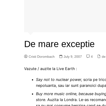
De mare exceptie
Cristi Dorombach
July 9, 2007
4
de
Vazute / auzite la Live Earth :
Say not to nuclear power,
scria pe tric
nepoluanta, sau iar sunt paranoici dup
Buy more music online, because buying
store
. Auzita la Londra. Le-as recoman
sa nu mai consume benzina cand se duc 