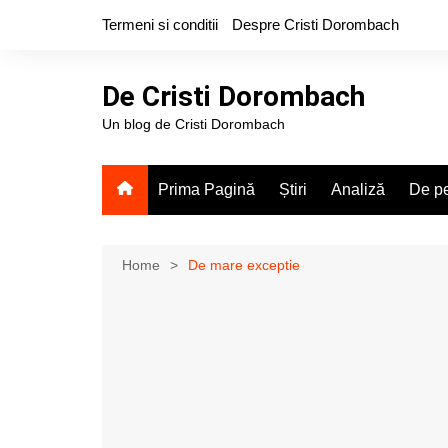
Skip
Termeni si conditii
Despre Cristi Dorombach
to
content
De Cristi Dorombach
Un blog de Cristi Dorombach
Prima Pagină
Știri
Analiză
De pe
Home
De mare exceptie