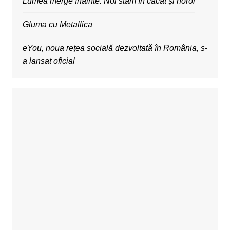
Lumea merge înainte. Noi stăm în căcat și noroi
Gluma cu Metallica
eYou, noua rețea socială dezvoltată în România, s-
a lansat oficial