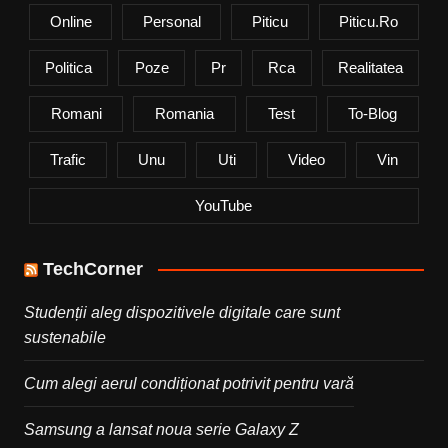
Online
Personal
Piticu
Piticu.ro
Politica
Poze
Pr
Rca
Realitatea
Romani
Romania
Test
To-Blog
Trafic
Unu
Uti
Video
Vin
YouTube
TechCorner
Studenții aleg dispozitivele digitale care sunt
sustenabile
Cum alegi aerul condiționat potrivit pentru vară
Samsung a lansat noua serie Galaxy Z