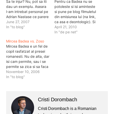
Sa te injur? Nu, pot sa iti
Pentru ca Badea nu se
dau un exemplu. Aseara
potoleste si isi aminteste
l-am intrebat personal pe
si pune pe blog filmuletul
Adrian Nastase ce parere
din emisiunea lui (na link,
are despre bombonel. Mi-
June 27, 2007
ca asa e deontologic). Si
a raspuns linistit: "O
In "to blog"
ma cheama
April 21, 2010
mizerie, nu are sens sa ii
DOROMBACH, [ 'Do-ro-
In "de pe net"
acordam atentie, mizerii
mbah ] fonetic, incearca
Mircea Badea vs. Zoso
ca astea vor mai fi". Dar,
sa repeti, poate iti iese.
Mircea Badea e un fel de
pot sa prezint…
Drept urmare am intrebat
copil rasfatzat al presei
azi pe twitter si facebook,
romanesti. Nu de alta, dar
pe cine ati prefera…
isi cam permite, sau i se
permite sa zica si sa faca
tot ce vrea din ziarele de
November 10, 2006
maine, in mica lui
In "to blog"
emisiune. Cu sau fara
telespectatori. Zoso e un
tip bine, care stie ce…
Cristi Dorombach
Cristi Dorombach is a Romanian