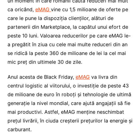
un moment în care românii caută reduceri mai mult
ca oricând,
eMAG
vine cu 1,5 milioane de oferte pe
care le pune la dispoziția clienților, alături de
partenerii din Marketplace, la capătul unui efort de
peste 10 luni. Valoarea reducerilor pe care eMAG le-
a pregătit în ziua cu cele mai multe reduceri din an
se ridică la peste 360 de milioane de lei la cel mai
mic preț din ultimele 30 de zile.
Anul acesta de Black Friday,
eMAG
va livra din
centrul logistic al viitorului, o investiție de peste 43
de milioane de euro în roboți și tehnologie de ultimă
generație la nivel mondial, care ajută angajații să fie
mai productivi. Astfel, eMAG menține neschimbat
prețul livrării, în ciuda creșterii prețurilor la energie și
carburant.