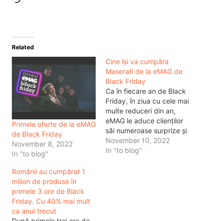
Related
Cine își va cumpăra
Maserati de la eMAG de
Black Friday
Ca în fiecare an de Black
Friday, în ziua cu cele mai
multe reduceri din an,
eMAG le aduce clienților
Primele oferte de la eMAG
săi numeroase surprize și
de Black Friday
oferte speciale, astfel
November 10, 2022
November 8, 2022
încât oricine să poată
In "to blog"
In "to blog"
cumpăra orice are nevoie
mâine, pe 11 noiembrie.
Românii au cumpărat 1
Astfel, în cea de a 12-a
milion de produse în
ediție a evenimentului,
primele 3 ore de Black
eMAG anunță…
Friday. Cu 40% mai mult
ca anul trecut
După primele trei ore de