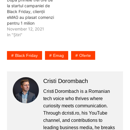
la startul campaniei de
Black Friday, clienții
eMAG au plasat comenzi
pentru 1 milion
de produse. În premieră
November 12, 2021
de Black Friday, a fost
In "Știri"
vândută online prima
casă din România în
ansamblul rezidențial
Black Friday
Emag
Oferte
Liziera de Lac, la 15
minute de metrou Anghel
Saligny – o casă P+1…
Cristi Dorombach
Cristi Dorombach is a Romanian
tech voice who thrives where
curiosity meets communication.
Through dcristi.ro, his YouTube
channel, and contributions to
leading business media, he breaks