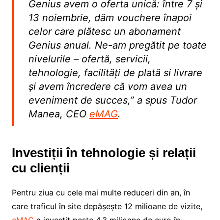
Genius avem o oferta unică: între 7 și
13 noiembrie, dăm vouchere înapoi
celor care plătesc un abonament
Genius anual. Ne-am pregătit pe toate
nivelurile – ofertă, servicii,
tehnologie, facilități de plată si livrare
și avem încredere că vom avea un
eveniment de succes,” a spus Tudor
Manea, CEO
eMAG
.
Investiții în tehnologie și relații
cu clienții
Pentru ziua cu cele mai multe reduceri din an, în
care traficul în site depășește 12 milioane de vizite,
eMAG
a investit peste 4,3 milioane de euro în