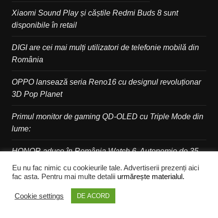
Xiaomi Sound Play și căștile Redmi Buds 8 sunt
disponibile în retail
DIGI are cei mai mulți utilizatori de telefonie mobilă din
România
OPPO lansează seria Reno16 cu designul revoluționar
3D Pop Planet
Primul monitor de gaming QD-OLED cu Triple Mode din
lume:
HONOR aduce în România Watch 6. Autonomie de 35
de zile
Eu nu fac nimic cu cookieurile tale. Advertiserii prezenți aici
fac asta. Pentru mai multe detalii
urmărește materialul.
TCL lansează primul său monitor OLED+
Cookie settings
DE ACORD
Ads