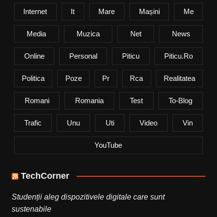
Internet
It
Mare
Mașini
Me
Media
Muzica
Net
News
Online
Personal
Piticu
Piticu.ro
Politica
Poze
Pr
Rca
Realitatea
Romani
Romania
Test
To-Blog
Trafic
Unu
Uti
Video
Vin
YouTube
TechCorner
Studenții aleg dispozitivele digitale care sunt
sustenabile