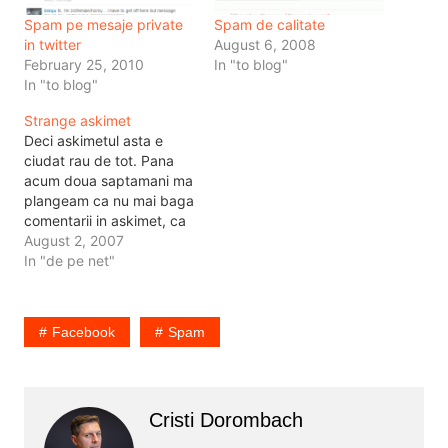
Spam pe mesaje private
Spam de calitate
in twitter
August 6, 2008
February 25, 2010
In "to blog"
In "to blog"
Strange askimet
Deci askimetul asta e
ciudat rau de tot. Pana
acum doua saptamani ma
plangeam ca nu mai baga
comentarii in askimet, ca
nu mai vin spamuri. Acum
August 2, 2007
a trebuit sa pun niste
In "de pe net"
forbidden words in lista
de automoderare, pentru
ca sa nu ajunga pe blog
Facebook
Spam
anumite cuvinte ce nu
au…
Cristi Dorombach