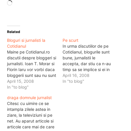
Loading…
Related
Bloguri si jurnalisti la
Pe scurt
Cotidianul
In urma discutiilor de pe
Maine pe Cotidianul.ro
Cotidianul, blogurile sunt
discutii despre bloggeri si
bune, jurnalistii le
jurnalisti. Ioan T. Morar si
accepta, dar stiu ca n-au
Florin Iaru vor vorbi daca
timp sa se implice si ei in
bloggerii sunt sau nu sunt
aceeasi treaba. In alta
April 16, 2008
jurnalisti si cam ce e ala
April 15, 2008
ordine de idei, Tolo e un
In "to blog"
blog. Pe langa acestia va
In "to blog"
produs media, oricat de
fi si Dragos Novac in
blogger zice el ca ar fi, iar
draga domnule jurnalist
calitate de special guest
fanii lui Mircea Badea se
Citesc cu uimire ce se
;) Discutiile in pagina de
aliaza…
intampla zilele astea in
polemici, de la…
ziare, la televiziuni si pe
net. Au aparut articole si
articole care mai de care