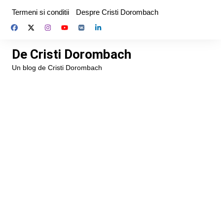
Skip
Termeni si conditii
Despre Cristi Dorombach
to
content
De Cristi Dorombach
Un blog de Cristi Dorombach