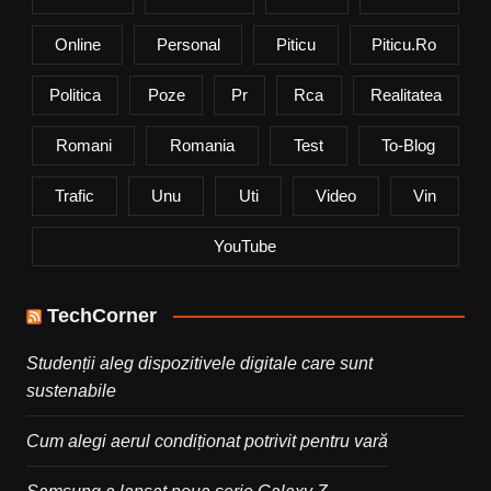
Online
Personal
Piticu
Piticu.ro
Politica
Poze
Pr
Rca
Realitatea
Romani
Romania
Test
To-Blog
Trafic
Unu
Uti
Video
Vin
YouTube
TechCorner
Studenții aleg dispozitivele digitale care sunt
sustenabile
Cum alegi aerul condiționat potrivit pentru vară