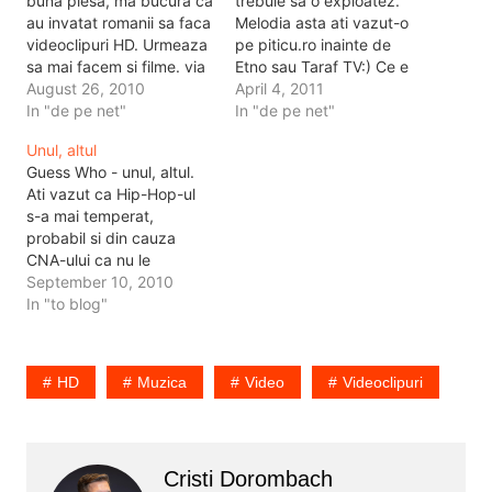
buna piesa, ma bucura ca
trebuie sa o exploatez.
au invatat romanii sa faca
Melodia asta ati vazut-o
videoclipuri HD. Urmeaza
pe piticu.ro inainte de
sa mai facem si filme. via
Etno sau Taraf TV:) Ce e
apostolvictor.
August 26, 2010
de remarcat aici, romanii
April 4, 2011
In "de pe net"
au invatat sa faca
In "de pe net"
videoclipuri. Imi place
Unul, altul
montajul. Nu-mi place ca
Guess Who - unul, altul.
nu i-a explicat nimeni fetili
Ati vazut ca Hip-Hop-ul
aleia cum trebuie sa se
s-a mai temperat,
tina…
probabil si din cauza
CNA-ului ca nu le
difuzeaza clipurile cu
September 10, 2010
muie, dar si din cauza
In "to blog"
caselor de discuri care le
impun astora ce sa cante
si in ce tenta. Sau cel
HD
Muzica
Video
Videoclipuri
putin nu le produce
videoclipuri daca…
Cristi Dorombach