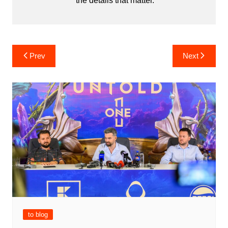
the details that matter.
Post
Prev
Next
navigation
to blog