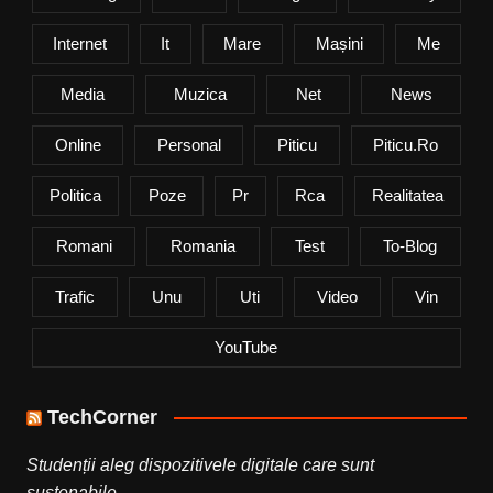
Internet
It
Mare
Mașini
Me
Media
Muzica
Net
News
Online
Personal
Piticu
Piticu.ro
Politica
Poze
Pr
Rca
Realitatea
Romani
Romania
Test
To-Blog
Trafic
Unu
Uti
Video
Vin
YouTube
TechCorner
Studenții aleg dispozitivele digitale care sunt
sustenabile