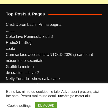
Top Posts & Pages
Cristi Dorombach | Prima pagină
... .. ..
Coke Live Peninsula ziua 3
Radio21 - Blog
ceata
Cum se face accesul la UNTOLD 2026 și care sunt
măsurile de securitate
Graffiti la metrou
de craciun ... love ?
Nelly Furtado - show ca la carte
Azi noapte a tunat?
Eu nu fac nimic cu cookieurile tale. Advertiserii prezenți aici
fac asta. Pentru mai multe detalii
urmărește materialul.
Cream Magazine pentru Cristi Dorombach
Cookie settings
DE ACORD