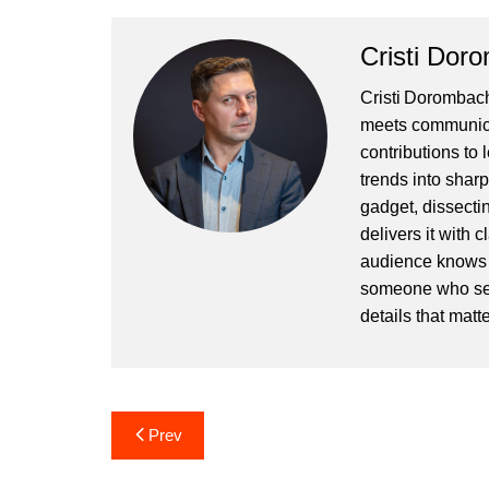
Cristi Dor
Cristi Dorombach
meets communicat
contributions to
trends into sharp
gadget, dissectin
delivers it with 
audience knows h
someone who sees
details that matte
Post
Prev
navigation