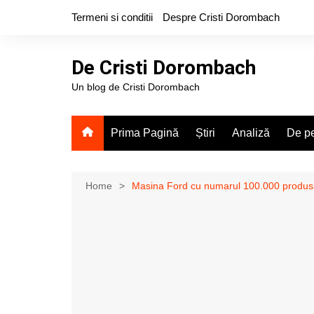
Skip
Termeni si conditii
Despre Cristi Dorombach
to
content
De Cristi Dorombach
Un blog de Cristi Dorombach
Prima Pagină
Știri
Analiză
De pe
Home
Masina Ford cu numarul 100.000 produsa