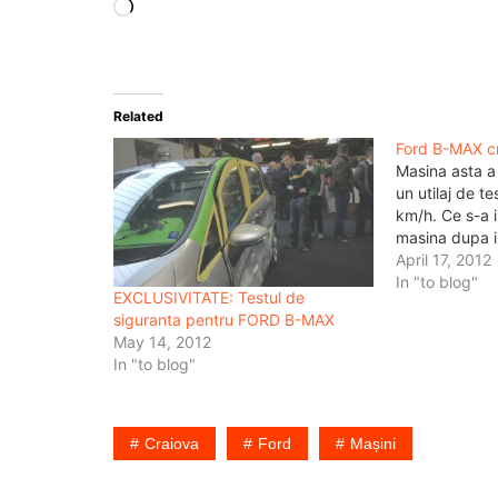
Loading…
Related
Ford B-MAX cr
Masina asta a 
un utilaj de t
km/h. Ce s-a 
masina dupa i
April 17, 2012
In "to blog"
EXCLUSIVITATE: Testul de
siguranta pentru FORD B-MAX
May 14, 2012
In "to blog"
Craiova
Ford
Mașini