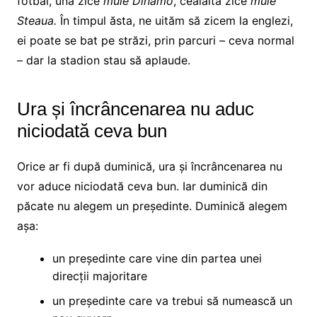
fotbal, una zice
muie Dinamo
, cealaltă zice
muie
Steaua.
În timpul ăsta, ne uităm să zicem la englezi,
ei poate se bat pe străzi, prin parcuri – ceva normal
– dar la stadion stau să aplaude.
Ura și încrâncenarea nu aduc
niciodată ceva bun
Orice ar fi după duminică, ura și încrâncenarea nu
vor aduce niciodată ceva bun. Iar duminică din
păcate nu alegem un președinte. Duminică alegem
așa:
un președinte care vine din partea unei
direcții majoritare
un președinte care va trebui să numească un