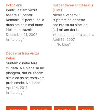
Politicienii
Suspendarea lui Basescu
Pentru ca am vazut
(LIVE)
aseara 10 pentru
Nicolae Vacaroiu:
Romania, si pentru ca la
"Speram ca aceasta
dush am cele mai bune
sedinta sa nu aibe loc.
idei, mi-a traznit
[...] mi-am dorit
caracterizarea asta:
December 21, 2006
intoteauna ca tara asta sa
Basescu = parinte
In "to blog"
depaseasca tensiunile,
April 19, 2007
adevarat, are doua fete
ura, intoleranta si sa ne
In "to blog"
care stiu ce vor si cum sa
punem umarul ca sa
Daca mai traia Amza
obinta. Le-a crescut bine
ajungem din urma tarile
Pelea
si le-a dat drumul in lume.
europene. " "Nu mi-am
Suntem o natie tare
Acum a luat Romania…
dorit niciodata sa intrerup
ciudata. Ne place sa ne
mandatul unui
plangem, dar nu facem
presedinte." [...] "Sunt
nimic ca sa ne rezolvam
covins ca toti colegii…
problemele. Ne place
doar sa ne plangem. Ca
April 14, 2011
sa ne diferentiem totusi
In "to blog"
de alte natiuni oropsite,
pe buna dreptate, ale
lumii - sud africanii doar
Alegeri
Analiza
Politica
Vot