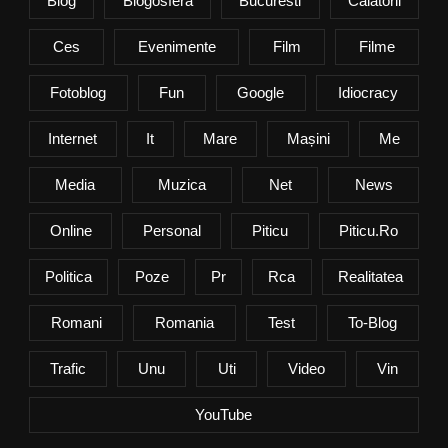
Blog
Blogosfera
Bucuresti
Calatorii
Ces
Evenimente
Film
Filme
Fotoblog
Fun
Google
Idiocracy
Internet
It
Mare
Mașini
Me
Media
Muzica
Net
News
Online
Personal
Piticu
Piticu.ro
Politica
Poze
Pr
Rca
Realitatea
Romani
Romania
Test
To-Blog
Trafic
Unu
Uti
Video
Vin
YouTube