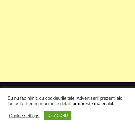
Top Posts & Pages
Eu nu fac nimic cu cookieurile tale. Advertiserii prezenți aici
fac asta. Pentru mai multe detalii
urmărește materialul.
Cristi Dorombach | Prima pagină
de craciun ... love ?
Cookie settings
DE ACORD
Radio21 - Blog
Ce vor Romanii