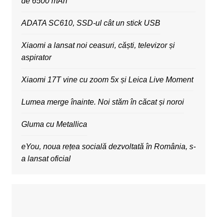
de 6500 mAh
ADATA SC610, SSD-ul cât un stick USB
Xiaomi a lansat noi ceasuri, căști, televizor și
aspirator
Xiaomi 17T vine cu zoom 5x și Leica Live Moment
Lumea merge înainte. Noi stăm în căcat și noroi
Gluma cu Metallica
eYou, noua rețea socială dezvoltată în România, s-
a lansat oficial