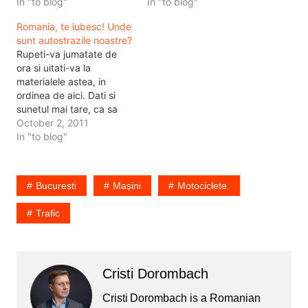
Din comentarii am aflat ca
In "to blog"
asigura-te uitandu-te in
In "to blog"
unul din gunoieri ar fi avut
oglinzile retrovizoare ca
Romania, te iubesc! Unde
cioburi in ochi si astea.…
din spatele tau nu se
sunt autostrazile noastre?
apropie o masina cu
Rupeti-va jumatate de
viteza mai mare ca a ta.
ora si uitati-va la
De asemenea nu…
materialele astea, in
ordinea de aici. Dati si
sunetul mai tare, ca sa
auziti mai bine, desi din
October 2, 2011
pacate montajul e
In "to blog"
defectuos, cu voice
overul doar in boxa din
stanga si in dreapta
Bucuresti
Mașini
Motociclete.
ambianta. (bai, montaj d-
asta se facea acu 5 ani).
Trafic
Apoi…
Cristi Dorombach
Cristi Dorombach is a Romanian