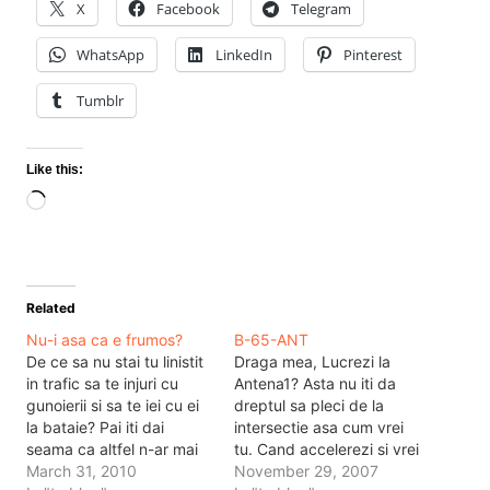
X
Facebook
Telegram
WhatsApp
LinkedIn
Pinterest
Tumblr
Like this:
Loading…
Related
Nu-i asa ca e frumos?
B-65-ANT
De ce sa nu stai tu linistit
Draga mea, Lucrezi la
in trafic sa te injuri cu
Antena1? Asta nu iti da
gunoierii si sa te iei cu ei
dreptul sa pleci de la
la bataie? Pai iti dai
intersectie asa cum vrei
seama ca altfel n-ar mai
tu. Cand accelerezi si vrei
avea viata vreun farmec.
March 31, 2010
sa schimbi banda,
November 29, 2007