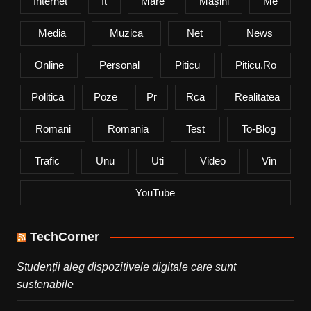
Internet
It
Mare
Mașini
Me
Media
Muzica
Net
News
Online
Personal
Piticu
Piticu.ro
Politica
Poze
Pr
Rca
Realitatea
Romani
Romania
Test
To-Blog
Trafic
Unu
Uti
Video
Vin
YouTube
TechCorner
Studenții aleg dispozitivele digitale care sunt
sustenabile