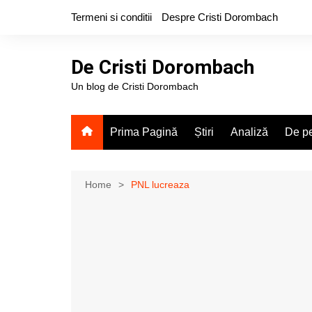
Skip
Termeni si conditii
Despre Cristi Dorombach
to
content
De Cristi Dorombach
Un blog de Cristi Dorombach
Prima Pagină
Știri
Analiză
De pe
Home
PNL lucreaza