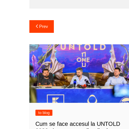
Post
Prev
navigation
to blog
Cum se face accesul la UNTOLD