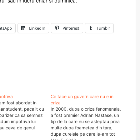
cru sau in lucru chiar si duminica.
tsApp
LinkedIn
Pinterest
Tumblr
potriva
Ce face un guvern care nu e in
 am fost abordat in
criza
ar student, pacalit cu
In 2000, dupa o criza fenomenala,
parizer ca sa semnez
a fost premier Adrian Nastase, un
ndum impotriva lui
tip de la care nu se asteptau prea
au ceva de genul
multe dupa foametea din tara,
campania zice sec:
dupa curelele pe care le-am tot