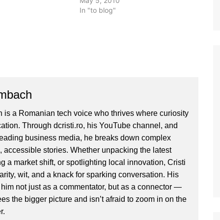
tiul de Elena Udrea.
strans, dupa disponibilizari si
May 5, 2010
r, m-am vazut o data
concedieri. Nastase a facut un
In "to blog"
singur lucru. Aparea in fiecare
seara in buletinele de stiri…
ombach
 is a Romanian tech voice who thrives where curiosity
ion. Through dcristi.ro, his YouTube channel, and
 leading business media, he breaks down complex
, accessible stories. Whether unpacking the latest
g a market shift, or spotlighting local innovation, Cristi
clarity, wit, and a knack for sparking conversation. His
im not just as a commentator, but as a connector —
 the bigger picture and isn’t afraid to zoom in on the
r.