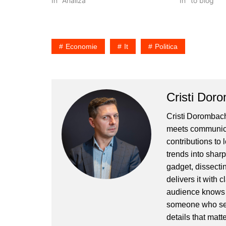
recomanda ca Romania sa nu intre
In "Analiză"
Apara Bucures
In "to blog"
in…
Ca sa fie cla
si…
Economie
It
Politica
Cristi Dor
Cristi Dorombach
meets communicat
contributions to
trends into sharp
gadget, dissectin
delivers it with 
audience knows h
someone who sees
details that matte