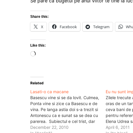
Se pare ca bugetul pe anul viitor te tine la lu
Share this:
X
Facebook
Telegram
Wha
Like this:
Loading…
Related
Lasati-o ca macane
Eu nu sunt im
Basescu vine si se da lovit. Culmea,
Zilele trecute
Ponta vine si zice ca Basescu e de
oras de un tan
vina. Pe langa astia doi s-a trezit si
ceva bani de 
Antonescu ca e sunat sa se dea cu
pentru refere
parerea. Subiectul e cel trist, dar
Elena Udrea s
just si drept: Franta si Germania
December 22, 2010
asta. Oricum 
April 6, 2011