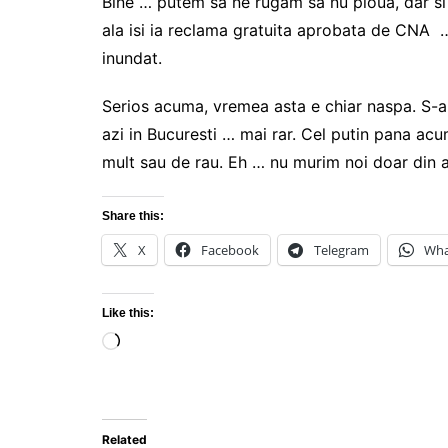
Bine … putem sa ne rugam sa nu ploua, dar si c
ala isi ia reclama gratuita aprobata de CNA 
inundat.
Serios acuma, vremea asta e chiar naspa. S-a 
azi in Bucuresti … mai rar. Cel putin pana acu
mult sau de rau. Eh … nu murim noi doar din
Share this:
X
Facebook
Telegram
Wha
Like this:
Loading…
Related