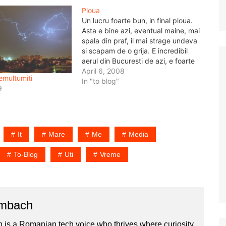
Ploua
Un lucru foarte bun, in final ploua.
Asta e bine azi, eventual maine, mai
spala din praf, il mai strage undeva
si scapam de o grija. E incredibil
aerul din Bucuresti de azi, e foarte
misto sa te plimbi pe afara, sa stai
April 6, 2008
emultumiti
sa te bucuri de ploaie, sa stai…
In "to blog"
9
It
Mare
Me
Media
To-Blog
Uti
Vreme
ombach
 is a Romanian tech voice who thrives where curiosity