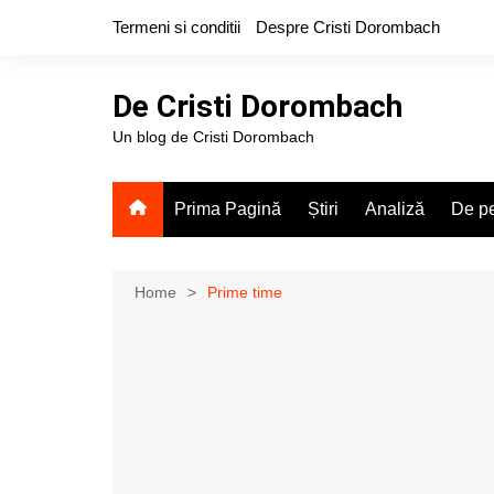
Skip
Termeni si conditii
Despre Cristi Dorombach
to
content
De Cristi Dorombach
Un blog de Cristi Dorombach
Prima Pagină
Știri
Analiză
De pe
Home
Prime time