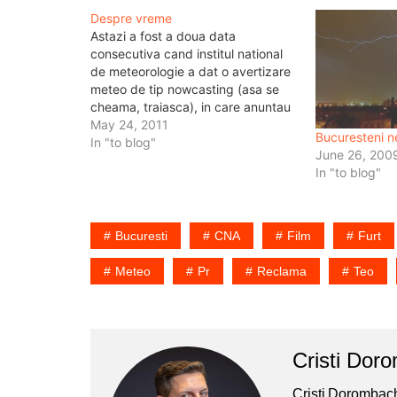
Despre vreme
Astazi a fost a doua data
consecutiva cand institul national
de meteorologie a dat o avertizare
meteo de tip nowcasting (asa se
cheama, traiasca), in care anuntau
ca in Bucuresti vor fi averse
May 24, 2011
Bucuresteni n
importante, caderi de grindina si
In "to blog"
June 26, 200
vant puternic. M-am uitat pe geam
In "to blog"
si am vazut un @nornegru. Dupa…
Bucuresti
CNA
Film
Furt
Meteo
Pr
Reclama
Teo
Cristi Dor
Cristi Dorombach