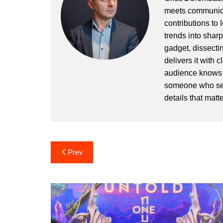
meets communicat
contributions to
trends into sharp
gadget, dissectin
delivers it with 
audience knows h
someone who sees
details that matte
Post
Prev
navigation