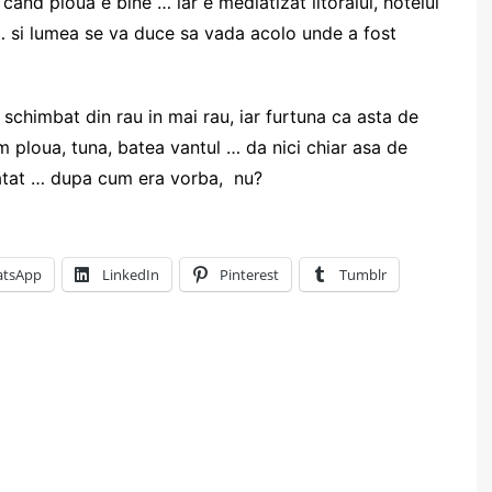
and ploua e bine … iar e mediatizat litoralul, hotelul
… si lumea se va duce sa vada acolo unde a fost
schimbat din rau in mai rau, iar furtuna ca asta de
m ploua, tuna, batea vantul … da nici chiar asa de
 atat … dupa cum era vorba, nu?
tsApp
LinkedIn
Pinterest
Tumblr