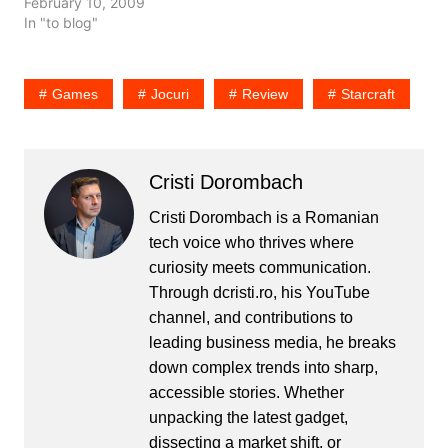
calcata de o masina.
February 10, 2009
Foarte bine, asa ii trebuie
In "to blog"
daca nu se uita pe unde
merge! Sa va povestesc
cum m-am intors in
Games
Jocuri
Review
Starcraft
mijlocul soselei din
cauza…
Cristi Dorombach
Cristi Dorombach is a Romanian
tech voice who thrives where
curiosity meets communication.
Through dcristi.ro, his YouTube
channel, and contributions to
leading business media, he breaks
down complex trends into sharp,
accessible stories. Whether
unpacking the latest gadget,
dissecting a market shift, or