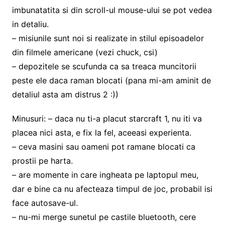
imbunatatita si din scroll-ul mouse-ului se pot vedea
in detaliu.
– misiunile sunt noi si realizate in stilul episoadelor
din filmele americane (vezi chuck, csi)
– depozitele se scufunda ca sa treaca muncitorii
peste ele daca raman blocati (pana mi-am aminit de
detaliul asta am distrus 2 :))
Minusuri: – daca nu ti-a placut starcraft 1, nu iti va
placea nici asta, e fix la fel, aceeasi experienta.
– ceva masini sau oameni pot ramane blocati ca
prostii pe harta.
– are momente in care ingheata pe laptopul meu,
dar e bine ca nu afecteaza timpul de joc, probabil isi
face autosave-ul.
– nu-mi merge sunetul pe castile bluetooth, cere