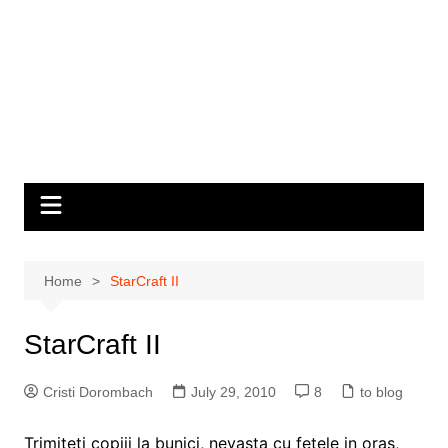
Home
StarCraft II
StarCraft II
Cristi Dorombach
July 29, 2010
8
to blog
Trimiteti copiii la bunici, nevasta cu fetele in oras,