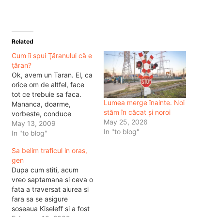
Related
Cum îi spui Ţăranului că e
ţăran?
Ok, avem un Taran. El, ca
orice om de altfel, face
tot ce trebuie sa faca.
Lumea merge înainte. Noi
Mananca, doarme,
stăm în căcat și noroi
vorbeste, conduce
May 25, 2026
masina, lucreaza si asa
May 13, 2009
In "to blog"
mai departe. Dar e taran.
In "to blog"
Acum, daca stam sa ne
Sa belim traficul in oras,
gandim bine toti suntem
gen
tarani, pentru ca mai
Dupa cum stiti, acum
devreme sau mai tarziu
vreo saptamana si ceva o
toti ne tragem dintr-un…
fata a traversat aiurea si
fara sa se asigure
soseaua Kiseleff si a fost