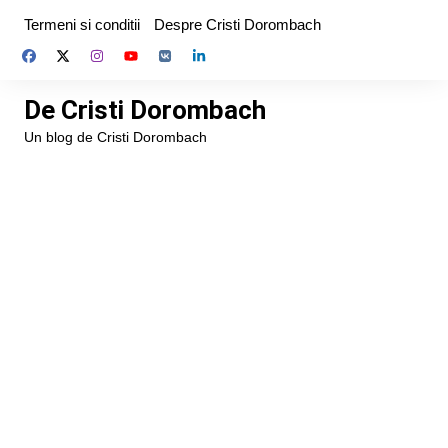
Skip
Termeni si conditii
Despre Cristi Dorombach
to
content
De Cristi Dorombach
Un blog de Cristi Dorombach