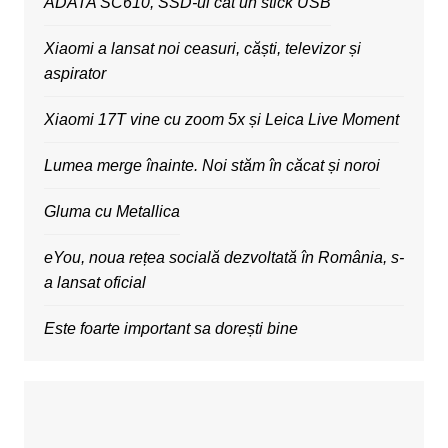
ADATA SC610, SSD-ul cât un stick USB
Xiaomi a lansat noi ceasuri, căști, televizor și
aspirator
Xiaomi 17T vine cu zoom 5x și Leica Live Moment
Lumea merge înainte. Noi stăm în căcat și noroi
Gluma cu Metallica
eYou, noua rețea socială dezvoltată în România, s-
a lansat oficial
Este foarte important sa dorești bine