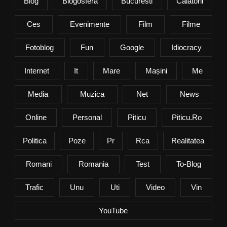
Blog
Blogosfera
Bucuresti
Calatorii
Ces
Evenimente
Film
Filme
Fotoblog
Fun
Google
Idiocracy
Internet
It
Mare
Mașini
Me
Media
Muzica
Net
News
Online
Personal
Piticu
Piticu.ro
Politica
Poze
Pr
Rca
Realitatea
Romani
Romania
Test
To-Blog
Trafic
Unu
Uti
Video
Vin
YouTube