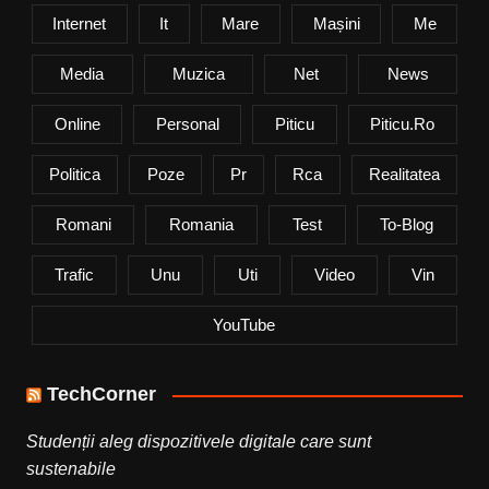
Internet
It
Mare
Mașini
Me
Media
Muzica
Net
News
Online
Personal
Piticu
Piticu.ro
Politica
Poze
Pr
Rca
Realitatea
Romani
Romania
Test
To-Blog
Trafic
Unu
Uti
Video
Vin
YouTube
TechCorner
Studenții aleg dispozitivele digitale care sunt
sustenabile