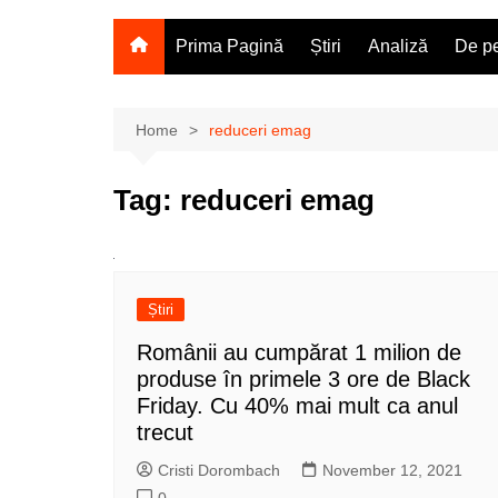
Prima Pagină
Știri
Analiză
De pe
Home
reduceri emag
Tag:
reduceri emag
Știri
Românii au cumpărat 1 milion de
produse în primele 3 ore de Black
Friday. Cu 40% mai mult ca anul
trecut
Cristi Dorombach
November 12, 2021