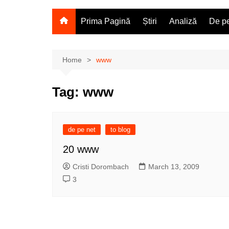
Prima Pagină
Știri
Analiză
De pe
Home
www
Tag:
www
de pe net
to blog
20 www
Cristi Dorombach
March 13, 2009
3