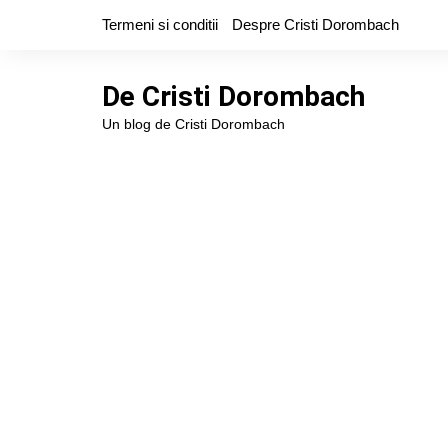
Skip
Termeni si conditii
Despre Cristi Dorombach
to
content
De Cristi Dorombach
Un blog de Cristi Dorombach