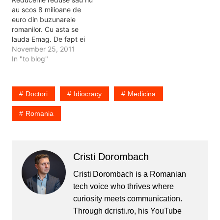
si mi-am spus opinia cu
au scos 8 milioane de
privire la acest fapt. Veti
euro din buzunarele
vedea materialul…
romanilor. Cu asta se
lauda Emag. De fapt ei
sunt singurii care publica
November 25, 2011
cifrele vanzarilor de azi.
In "to blog"
Produse de 8 milioane de
euro, 90.000 de comezi.
Iar grupul de firme isi
Doctori
Idiocracy
Medicina
anuntase un numar de
30.000 de produse…
Romania
Cristi Dorombach
Cristi Dorombach is a Romanian
tech voice who thrives where
curiosity meets communication.
Through dcristi.ro, his YouTube