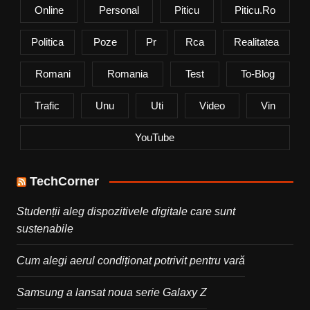
Online
Personal
Piticu
Piticu.ro
Politica
Poze
Pr
Rca
Realitatea
Romani
Romania
Test
To-Blog
Trafic
Unu
Uti
Video
Vin
YouTube
TechCorner
Studenții aleg dispozitivele digitale care sunt
sustenabile
Cum alegi aerul condiționat potrivit pentru vară
Samsung a lansat noua serie Galaxy Z