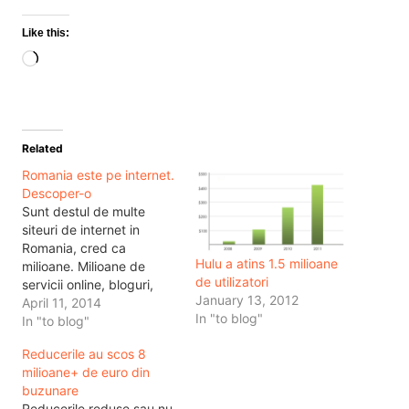
Like this:
Loading…
Related
Romania este pe internet.
Descoper-o
Sunt destul de multe
siteuri de internet in
Romania, cred ca
Hulu a atins 1.5 milioane
milioane. Milioane de
de utilizatori
servicii online, bloguri,
January 13, 2012
stiri, magazine. Si totul
April 11, 2014
In "to blog"
este pe internet. Iar aici
In "to blog"
sunt doar cateva
Reducerile au scos 8
exemple. Am filmat
milioane+ de euro din
adineauri un interviu
buzunare
despre magazinele online
Reducerile reduse sau nu