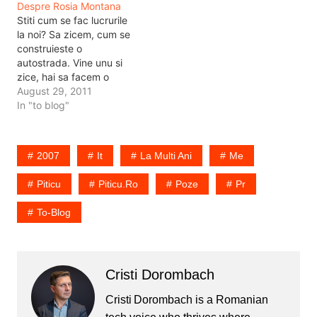
Despre Rosia Montana
acelasi lucru se poate
Domnul ca Guerrilla sa
Stiti cum se fac lucrurile
spune despre restul tarii.
apara pe Zonga in
la noi? Sa zicem, cum se
E o chestie ... cum…
sectiunea radio. As fi…
construieste o
autostrada. Vine unu si
zice, hai sa facem o
autostrada. Pai unde? Pai
August 29, 2011
cam pe aici. Aha, cine are
In "to blog"
de castigat din asta? Pai
nimeni, facem autostrada
si se circula mai usor. Pai
2007
It
La Multi Ani
Me
nu e bine. Ia…
Piticu
Piticu.ro
Poze
Pr
To-Blog
Cristi Dorombach
Cristi Dorombach is a Romanian