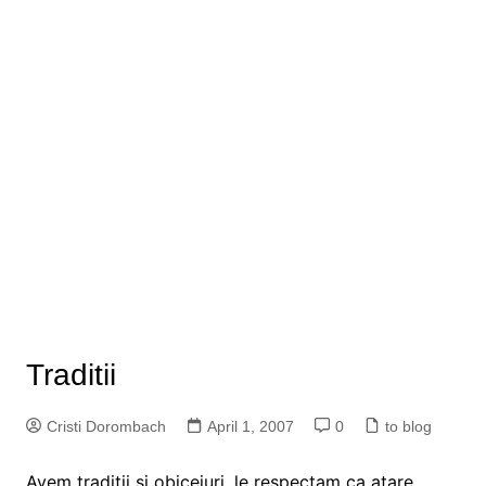
Traditii
Cristi Dorombach
April 1, 2007
0
to blog
Avem traditii si obiceiuri, le respectam ca atare.