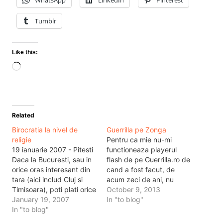
Tumblr
Like this:
Loading…
Related
Birocratia la nivel de
Guerrilla pe Zonga
religie
Pentru ca mie nu-mi
19 ianuarie 2007 - Pitesti
functioneaza playerul
Daca la Bucuresti, sau in
flash de pe Guerrilla.ro de
orice oras interesant din
cand a fost facut, de
tara (aici includ Cluj si
acum zeci de ani, nu
Timisoara), poti plati orice
aveam prea usor cum sa
October 9, 2013
cu cartea de credit, poti
January 19, 2007
ascult radioul. Nu am
In "to blog"
sa faci tranzactii bancare
In "to blog"
winamp sau asa ceva.
reusite si foarte usor, nu
Drept urmare, a dat