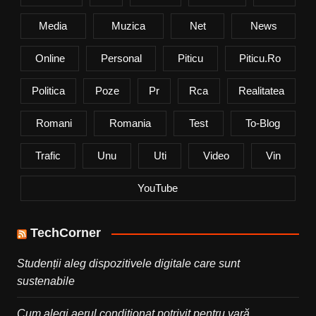
Media
Muzica
Net
News
Online
Personal
Piticu
Piticu.ro
Politica
Poze
Pr
Rca
Realitatea
Romani
Romania
Test
To-Blog
Trafic
Unu
Uti
Video
Vin
YouTube
TechCorner
Studenții aleg dispozitivele digitale care sunt
sustenabile
Cum alegi aerul condiționat potrivit pentru vară