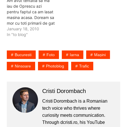
Am avut tentatia sa ma
companiile importante
pentru toata…
iau de Oprescu azi
multinationale. S-au facut
pentru faptul ca am lasat
blocuri in Pipera,…
masina acasa. Doream sa
mor cu toti primarii de gat
daca taxiul in care am
January 18, 2010
mers azi dimineata facea
In "to blog"
vreun accident in timp ce
patina pe Magheru. Intre
timp s-a trezit Oprescu si
Bucuresti
Foto
Iarna
Mașini
a venit sa…
Ninsoare
Photoblog
Trafic
Cristi Dorombach
Cristi Dorombach is a Romanian
tech voice who thrives where
curiosity meets communication.
Through dcristi.ro, his YouTube