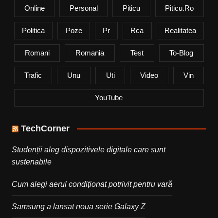
Online
Personal
Piticu
Piticu.ro
Politica
Poze
Pr
Rca
Realitatea
Romani
Romania
Test
To-Blog
Trafic
Unu
Uti
Video
Vin
YouTube
TechCorner
Studenții aleg dispozitivele digitale care sunt
sustenabile
Cum alegi aerul condiționat potrivit pentru vară
Samsung a lansat noua serie Galaxy Z