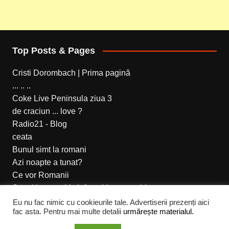
Top Posts & Pages
Cristi Dorombach | Prima pagină
... .. ..
Coke Live Peninsula ziua 3
de craciun ... love ?
Radio21 - Blog
ceata
Bunul simt la romani
Azi noapte a tunat?
Ce vor Romanii
Setari internet Vodafone Live prepaid
Eu nu fac nimic cu cookieurile tale. Advertiserii prezenți aici
fac asta. Pentru mai multe detalii
urmărește materialul.