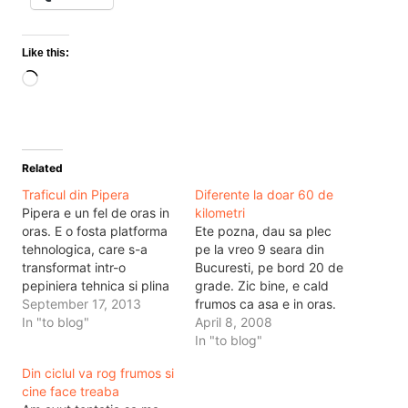
Like this:
Loading…
Related
Traficul din Pipera
Diferente la doar 60 de
Pipera e un fel de oras in
kilometri
oras. E o fosta platforma
Ete pozna, dau sa plec
tehnologica, care s-a
pe la vreo 9 seara din
transformat intr-o
Bucuresti, pe bord 20 de
pepiniera tehnica si plina
grade. Zic bine, e cald
de informatie. Acolo sunt
September 17, 2013
frumos ca asa e in oras.
cele mai importante
In "to blog"
Trafic destul de mare,
April 8, 2008
datacenteruri din
lume pe strada (cred ca
In "to blog"
Romania, acolo sunt cam
am vazut la oameni
Din ciclul va rog frumos si
jumatate din siteurile din
mergand pe mijlocul
cine face treaba
Romania, dar si toate
strazii in seara asta cat