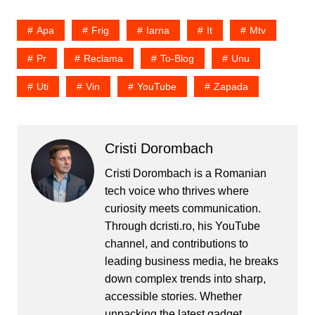
atat cat sa iti stinga
tigarea sau…
Apa
Frig
Iarna
It
Mtv
Pr
Reclama
To-Blog
Unu
Uti
Vin
YouTube
Zapada
Cristi Dorombach
Cristi Dorombach is a Romanian
tech voice who thrives where
curiosity meets communication.
Through dcristi.ro, his YouTube
channel, and contributions to
leading business media, he breaks
down complex trends into sharp,
accessible stories. Whether
unpacking the latest gadget,