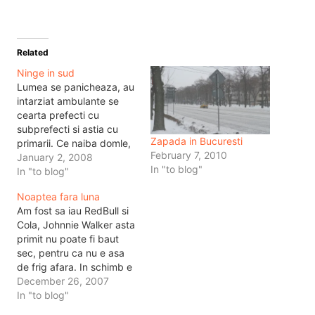
Related
Ninge in sud
Lumea se panicheaza, au
intarziat ambulante se
cearta prefecti cu
subprefecti si astia cu
Zapada in Bucuresti
primarii. Ce naiba domle,
February 7, 2010
e doar o ninsoare ce se
January 2, 2008
In "to blog"
intampla sa fie in aceasta
In "to blog"
perioada a anului. De
Noaptea fara luna
unde viscol puternic, de
Am fost sa iau RedBull si
unde drumuri inzapezite,
Cola, Johnnie Walker asta
de unde iarna grea.
primit nu poate fi baut
Pentru ca foarte multi m-
sec, pentru ca nu e asa
au intrebat…
de frig afara. In schimb e
luna ascunsa undeva, sau
December 26, 2007
nu e deloc. E frig, e iarna,
In "to blog"
bate vantul si bate rece,