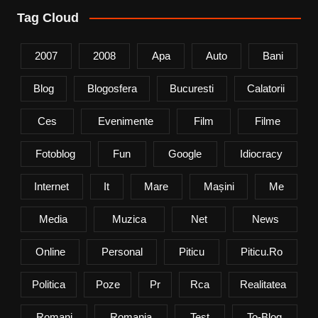
Tag Cloud
2007
2008
Apa
Auto
Bani
Blog
Blogosfera
Bucuresti
Calatorii
Ces
Evenimente
Film
Filme
Fotoblog
Fun
Google
Idiocracy
Internet
It
Mare
Mașini
Me
Media
Muzica
Net
News
Online
Personal
Piticu
Piticu.ro
Politica
Poze
Pr
Rca
Realitatea
Romani
Romania
Test
To-Blog