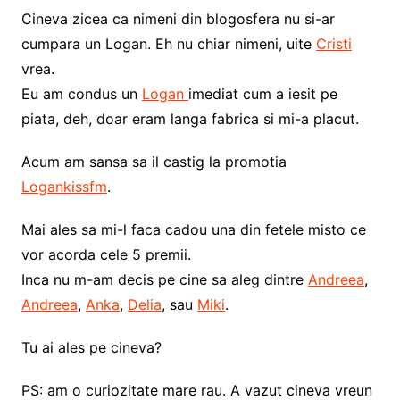
Cineva zicea ca nimeni din blogosfera nu si-ar
cumpara un Logan. Eh nu chiar nimeni, uite
Cristi
vrea.
Eu am condus un
Logan
imediat cum a iesit pe
piata, deh, doar eram langa fabrica si mi-a placut.
Acum am sansa sa il castig la promotia
Logankissfm
.
Mai ales sa mi-l faca cadou una din fetele misto ce
vor acorda cele 5 premii.
Inca nu m-am decis pe cine sa aleg dintre
Andreea
,
Andreea
,
Anka
,
Delia
, sau
Miki
.
Tu ai ales pe cineva?
PS: am o curiozitate mare rau. A vazut cineva vreun