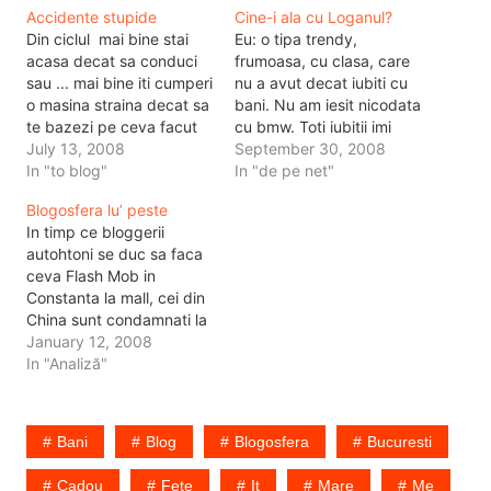
Accidente stupide
Cine-i ala cu Loganul?
Din ciclul mai bine stai
Eu: o tipa trendy,
acasa decat sa conduci
frumoasa, cu clasa, care
sau ... mai bine iti cumperi
nu a avut decat iubiti cu
o masina straina decat sa
bani. Nu am iesit nicodata
te bazezi pe ceva facut
cu bmw. Toti iubitii imi
de romani. Un mail primit
July 13, 2008
faceau cadouri scumpe si
September 30, 2008
mai devreme pe care il
In "to blog"
imi plateau consumatia in
In "de pe net"
public asa cum a fost
toate locurile trendy in
Blogosfera lu’ peste
scris. Buna seara , pre-
care ieseam. Plus ca
In timp ce bloggerii
numele meu este
niciodata, dar niciodata
autohtoni se duc sa faca
Valentina , sunt…
nu am iesit cu un nimeni.
ceva Flash Mob in
Intotdeauna…
Constanta la mall, cei din
China sunt condamnati la
moarte pentru ca au
January 12, 2008
filmat. Parca vad ca se
In "Analiză"
vor lua gardienii de voi. In
acelasi timp, presa
copiaza blogosfera
Bani
Blog
Blogosfera
Bucuresti
pentru ca n-are articole
de week-end. Cat de…
Cadou
Fete
It
Mare
Me