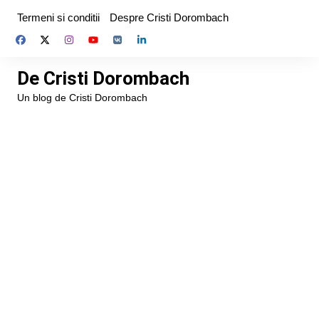
Skip
Termeni si conditii
Despre Cristi Dorombach
to
content
De Cristi Dorombach
Un blog de Cristi Dorombach