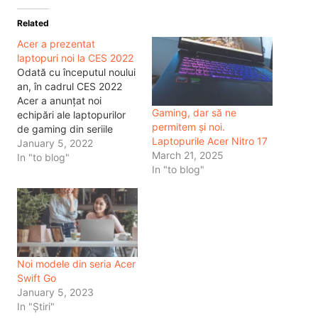
Related
Acer a prezentat
laptopuri noi la CES 2022
Odată cu începutul noului
an, în cadrul CES 2022
Acer a anunțat noi
Gaming, dar să ne
echipări ale laptopurilor
permitem și noi.
de gaming din seriile
Laptopurile Acer Nitro 17
Predator și Nitro, mai
January 5, 2022
March 21, 2025
exact noi modele
In "to blog"
In "to blog"
Predator Triton 500 SE,
Predator Helios 300 și
Acer Nitro 5. Toate
laptopurile dispun de cele
mai recente procesoare
Intel® Core™ din a…
Noi modele din seria Acer
Swift Go
January 5, 2023
In "Știri"