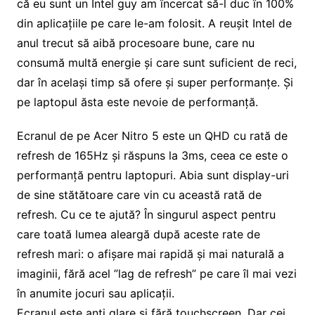
că eu sunt un Intel guy am încercat să-l duc în 100%
din aplicațiile pe care le-am folosit. A reușit Intel de
anul trecut să aibă procesoare bune, care nu
consumă multă energie și care sunt suficient de reci,
dar în același timp să ofere și super performanțe. Și
pe laptopul ăsta este nevoie de performanță.
Ecranul de pe Acer Nitro 5 este un QHD cu rată de
refresh de 165Hz și răspuns la 3ms, ceea ce este o
performanță pentru laptopuri. Abia sunt display-uri
de sine stătătoare care vin cu această rată de
refresh. Cu ce te ajută? În singurul aspect pentru
care toată lumea aleargă după aceste rate de
refresh mari: o afișare mai rapidă și mai naturală a
imaginii, fără acel ”lag de refresh” pe care îl mai vezi
în anumite jocuri sau aplicații.
Ecranul este anti glare și fără touchscreen. Dar cei