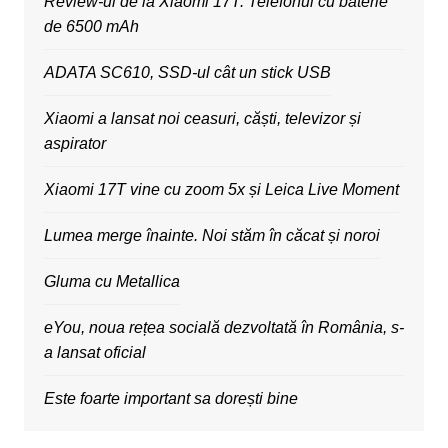
Review-ul de la Xiaomi 17T. Telefonul cu baterie
de 6500 mAh
ADATA SC610, SSD-ul cât un stick USB
Xiaomi a lansat noi ceasuri, căști, televizor și
aspirator
Xiaomi 17T vine cu zoom 5x și Leica Live Moment
Lumea merge înainte. Noi stăm în căcat și noroi
Gluma cu Metallica
eYou, noua rețea socială dezvoltată în România, s-
a lansat oficial
Este foarte important sa dorești bine