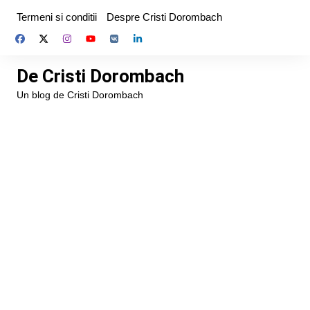
Skip
Termeni si conditii
Despre Cristi Dorombach
to
content
De Cristi Dorombach
Un blog de Cristi Dorombach