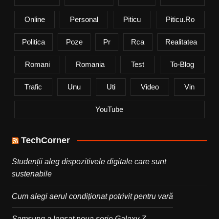
Online
Personal
Piticu
Piticu.ro
Politica
Poze
Pr
Rca
Realitatea
Romani
Romania
Test
To-Blog
Trafic
Unu
Uti
Video
Vin
YouTube
TechCorner
Studenții aleg dispozitivele digitale care sunt
sustenabile
Cum alegi aerul condiționat potrivit pentru vară
Samsung a lansat noua serie Galaxy Z