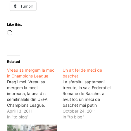
Tumblr
Like this:
Loading…
Related
Vreau sa mergem la meci
Un alt fel de meci de
in Champions League
baschet
Dragii mei. Vreau sa
La sfarsitul saptamanii
mergem la meci,
trecute, in sala Federatiei
impreuna, la una din
Romane de Baschet a
semifinalele din UEFA
avut loc un meci de
Champions League.
baschet mai putin
Pentru asta am nevoie de
April 13, 2011
obisnuit. Jucatorii
October 24, 2011
ajutorul vostru, iar voi
In "to blog"
principali au fost oameni
In "to blog"
aveti nevoie de ajutorul
mari, oameni inalti si chiar
prietenilor vostri.
foarte bine antrenati. Dar