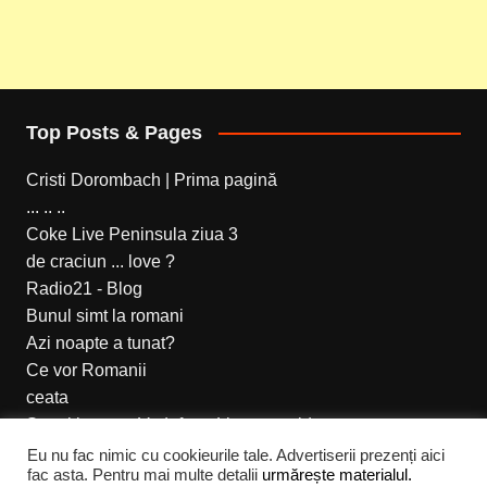
Top Posts & Pages
Cristi Dorombach | Prima pagină
... .. ..
Coke Live Peninsula ziua 3
de craciun ... love ?
Radio21 - Blog
Bunul simt la romani
Azi noapte a tunat?
Ce vor Romanii
ceata
Setari internet Vodafone Live prepaid
Eu nu fac nimic cu cookieurile tale. Advertiserii prezenți aici
fac asta. Pentru mai multe detalii
urmărește materialul.