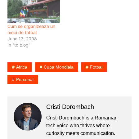
Procedura e simpla. Daca
au jucat mult mai greu
vreti sa mergem
decat joaca
impreuna la meci, trebuie
baschetbalistii din NBA
doar sa va inscrieti pe
care dau doua cosuri pe
Cum se organizeaza un
siteul UniCredit. Dupa…
secunda…
meci de fotbal
June 13, 2008
In "to blog"
Africa
Cupa Mondiala
Fotbal
Personal
Cristi Dorombach
Cristi Dorombach is a Romanian
tech voice who thrives where
curiosity meets communication.