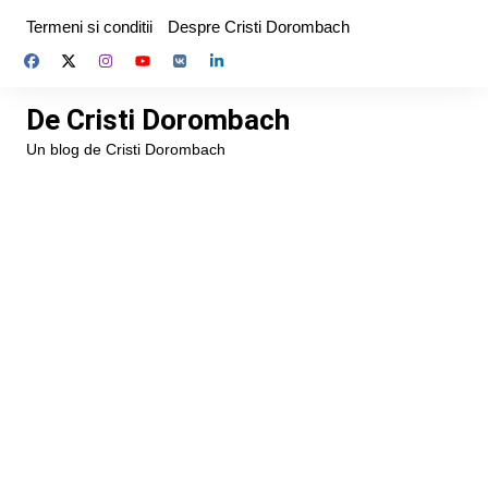
Skip
Termeni si conditii
Despre Cristi Dorombach
to
content
De Cristi Dorombach
Un blog de Cristi Dorombach