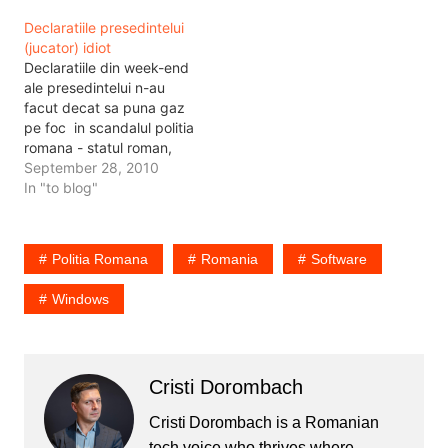
folosesc? Cu ce ? Pe ce
importanta. Si acum sa
Declaratiile presedintelui
strazi? Sau doar pentru
vedem ca interlopul asta
(jucator) idiot
pista de aeroport, ca sa
nu are asigurare
Declaratiile din week-end
se dea cu…
medicala, deci astia ridica
ale presedintelui n-au
un elicopter platit…
facut decat sa puna gaz
pe foc in scandalul politia
romana - statul roman,
salarii scazute. In ideea
September 28, 2010
presedintelui toata politia
In "to blog"
romana e de cacat si a
incalcat legea. Nu spun
ca nu e asa si nu zic ca
Politia Romana
Romania
Software
nu ar fi avut dreptate,…
Windows
Cristi Dorombach
Cristi Dorombach is a Romanian
tech voice who thrives where