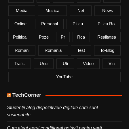
Media
Muzica
Net
News
Online
Personal
Piticu
Piticu.ro
Politica
Poze
Pr
Rca
Realitatea
Romani
Romania
Test
To-Blog
Trafic
Unu
Uti
Video
Vin
YouTube
TechCorner
Studenții aleg dispozitivele digitale care sunt
sustenabile
Cum alegi aerul condiționat potrivit pentru vară