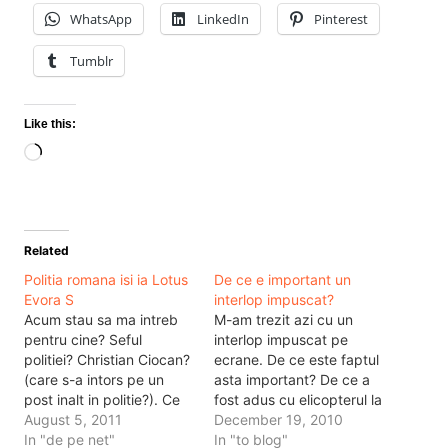
WhatsApp
LinkedIn
Pinterest
Tumblr
Like this:
Loading…
Related
Politia romana isi ia Lotus
De ce e important un
Evora S
interlop impuscat?
Acum stau sa ma intreb
M-am trezit azi cu un
pentru cine? Seful
interlop impuscat pe
politiei? Christian Ciocan?
ecrane. De ce este faptul
(care s-a intors pe un
asta important? De ce a
post inalt in politie?). Ce
fost adus cu elicopterul la
poate sa faca masina
August 5, 2011
Bucuresti interlopul asta?
December 19, 2010
asta e asta: Dar la ce o
In "de pe net"
De ce i se da asemenea
In "to blog"