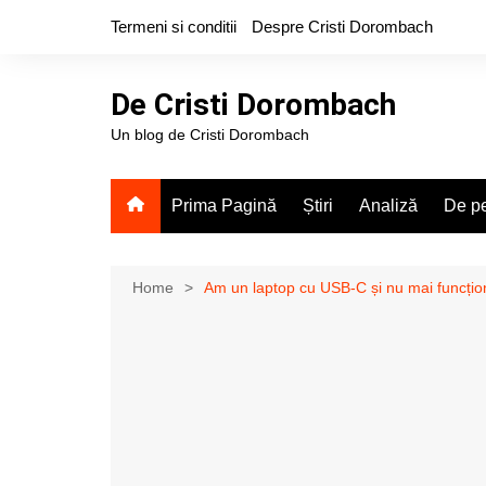
Skip
Termeni si conditii
Despre Cristi Dorombach
to
content
De Cristi Dorombach
Un blog de Cristi Dorombach
Prima Pagină
Știri
Analiză
De pe
Home
Am un laptop cu USB-C și nu mai funcțio