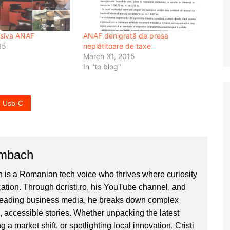
nsiva ANAF
ANAF denigrată de presa
15
neplătitoare de taxe
March 31, 2015
In "to blog"
Usb-C
ombach
 is a Romanian tech voice who thrives where curiosity
ion. Through dcristi.ro, his YouTube channel, and
 leading business media, he breaks down complex
, accessible stories. Whether unpacking the latest
g a market shift, or spotlighting local innovation, Cristi