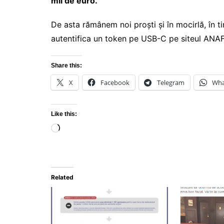
mii de euro.
De asta rămânem noi proști și în mocirlă, în
autentifica un token pe USB-C pe siteul ANAF
Share this:
X
Facebook
Telegram
Wha
Like this:
Loading…
Related