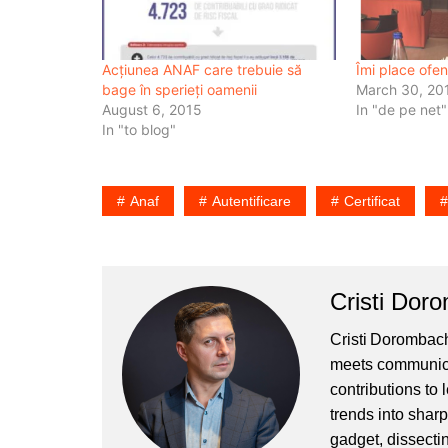
Acțiunea ANAF care trebuie să
Îmi place ofe
bage în sperieți oamenii
March 30, 20
August 6, 2015
In "de pe net"
In "to blog"
Anaf
Autentificare
Certificat
Cristi Dor
Cristi Dorombach
meets communicat
contributions to
trends into sharp
gadget, dissectin