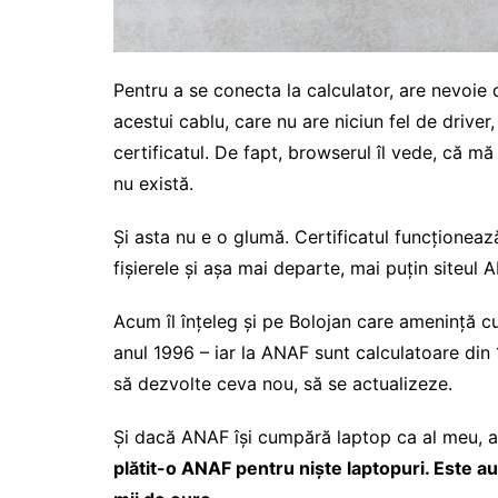
Pentru a se conecta la calculator, are nevoie
acestui cablu, care nu are niciun fel de driver
certificatul. De fapt, browserul îl vede, că mă
nu există.
Și asta nu e o glumă. Certificatul funcționea
fișierele și așa mai departe, mai puțin siteul 
Acum îl înțeleg și pe Bolojan care amenință c
anul 1996 – iar la ANAF sunt calculatoare din 
să dezvolte ceva nou, să se actualizeze.
Și dacă ANAF își cumpără laptop ca al meu, a
plătit-o ANAF pentru niște laptopuri. Este au