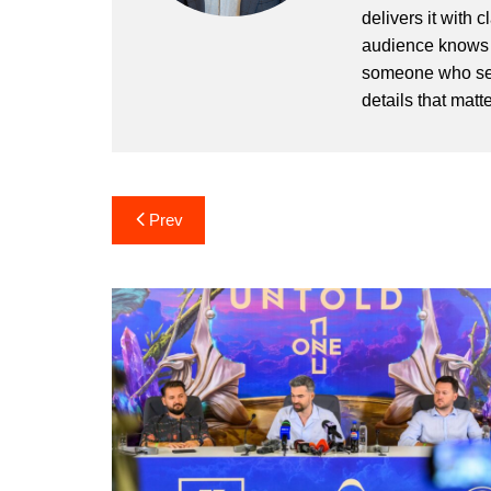
delivers it with 
audience knows h
someone who sees
details that matte
Post
Prev
navigation