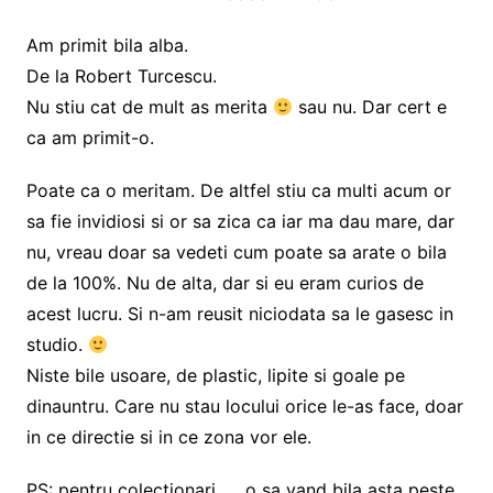
Am primit bila alba.
De la Robert Turcescu.
Nu stiu cat de mult as merita
sau nu. Dar cert e
ca am primit-o.
Poate ca o meritam. De altfel stiu ca multi acum or
sa fie invidiosi si or sa zica ca iar ma dau mare, dar
nu, vreau doar sa vedeti cum poate sa arate o bila
de la 100%. Nu de alta, dar si eu eram curios de
acest lucru. Si n-am reusit niciodata sa le gasesc in
studio.
Niste bile usoare, de plastic, lipite si goale pe
dinauntru. Care nu stau locului orice le-as face, doar
in ce directie si in ce zona vor ele.
PS: pentru colectionari. … o sa vand bila asta peste