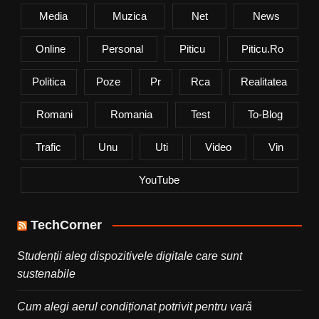
Media
Muzica
Net
News
Online
Personal
Piticu
Piticu.ro
Politica
Poze
Pr
Rca
Realitatea
Romani
Romania
Test
To-Blog
Trafic
Unu
Uti
Video
Vin
YouTube
TechCorner
Studenții aleg dispozitivele digitale care sunt
sustenabile
Cum alegi aerul condiționat potrivit pentru vară