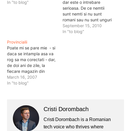
In "to blog"
dar este o intrebare
serioasa. De ce nemtii
sunt nemti si nu sunt
romani sau nu sunt unguri
sau nu sunt olandezi.
September 15, 2010
Cum n-am fost niciodata
In "to blog"
in Germania, nu aveam de
Provincialii
unde sa stiu ce inseamna
Poate mi se pare mie - si
precizia germana, nu
daca se intampla asa va
aveam de unde sa stiu ce
rog sa ma corectati - dar,
inseamna…
de doi ani de zile, la
fiecare magazin din
Bucuresti cand mi-am
March 16, 2007
cumparat orice mai mult
In "to blog"
decat un pachet de tigari,
mi s-a ambalat totul intr-o
punga. In afara, punga
costa. In…
Cristi Dorombach
Cristi Dorombach is a Romanian
tech voice who thrives where