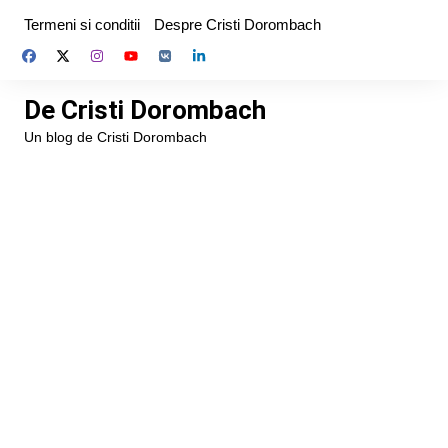
Skip
Termeni si conditii
Despre Cristi Dorombach
to
content
De Cristi Dorombach
Un blog de Cristi Dorombach