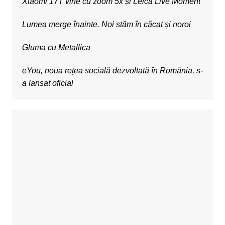
Xiaomi 17T vine cu zoom 5x și Leica Live Moment
Lumea merge înainte. Noi stăm în căcat și noroi
Gluma cu Metallica
eYou, noua rețea socială dezvoltată în România, s-
a lansat oficial