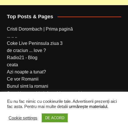
Top Posts & Pages
Cristi Dorombach | Prima pagină
... .. ..
Coke Live Peninsula ziua 3
de craciun ... love ?
Radio21 - Blog
ceata
Azi noapte a tunat?
Ce vor Romanii
Bunul simt la romani
Setari internet Vodafone Live prepaid
Eu nu fac nimic cu cookieurile tale. Advertiserii prezenți aici
fac asta. Pentru mai multe detalii
urmărește materialul.
Cream Magazine pentru Cristi Dorombach
Cookie settings
DE ACORD