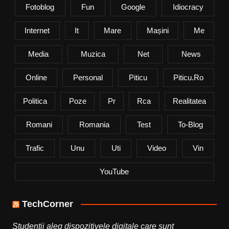
Fotoblog
Fun
Google
Idiocracy
Internet
It
Mare
Mașini
Me
Media
Muzica
Net
News
Online
Personal
Piticu
Piticu.ro
Politica
Poze
Pr
Rca
Realitatea
Romani
Romania
Test
To-Blog
Trafic
Unu
Uti
Video
Vin
YouTube
TechCorner
Studenții aleg dispozitivele digitale care sunt