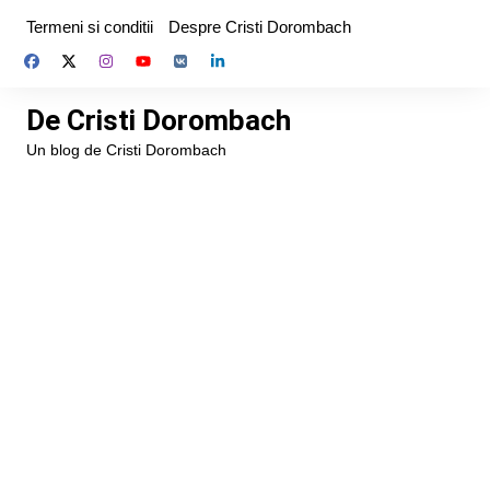
Skip
Termeni si conditii
Despre Cristi Dorombach
to
content
De Cristi Dorombach
Un blog de Cristi Dorombach