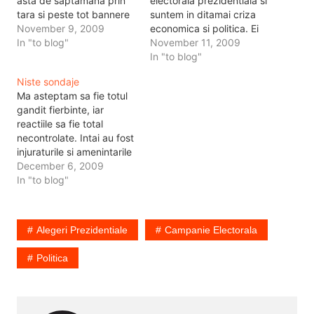
asta de saptamana prin
electorala prezidentiala si
tara si peste tot bannere
suntem in ditamai criza
peste bannere, reclame
November 9, 2009
economica si politica. Ei
peste reclame, Geoana
In "to blog"
bine luand in considerare
November 11, 2009
peste Basescu, Crin
premizele si uitandu-ne in
In "to blog"
peste copaci si asa mai
jur vedem ca primim doar
Niste sondaje
departe. Mai ho ma! M-a
praf in ochi de la idiotii
Ma asteptam sa fie totul
marcat genericul asta,
astia de candidati. Si sa
gandit fierbinte, iar
fain, frumos (Max tu esti
o luam pe rand si sa ne
reactiile sa fie total
de…
oprim…
necontrolate. Intai au fost
injuraturile si amenintarile
la adresa jurnalistilor, apoi
December 6, 2009
au fost sms-urile
In "to blog"
disperate de la ambele
partide, au bagat guerilla
digitala pe toate
Alegeri Prezidentiale
Campanie Electorala
mijloacele de comunicare
electronice ca sa se injure
Politica
intre ei, iar mai apoi…