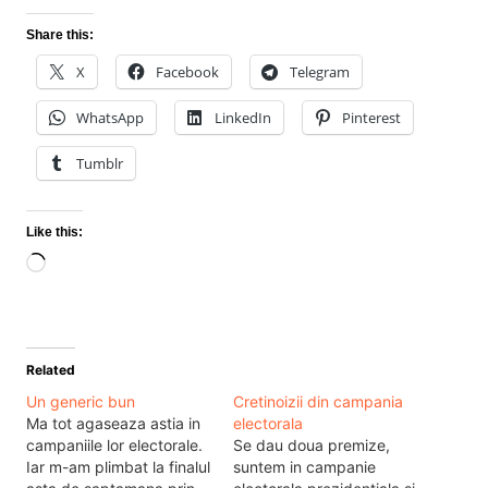
Share this:
X
Facebook
Telegram
WhatsApp
LinkedIn
Pinterest
Tumblr
Like this:
Loading…
Related
Un generic bun
Cretinoizii din campania
Ma tot agaseaza astia in
electorala
campaniile lor electorale.
Se dau doua premize,
Iar m-am plimbat la finalul
suntem in campanie