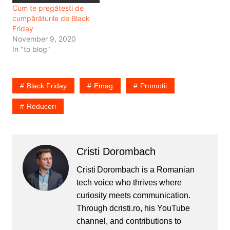
Cum te pregătești de
cumpărăturile de Black
Friday
November 9, 2020
In "to blog"
Black Friday
Emag
Promotii
Reduceri
Cristi Dorombach
Cristi Dorombach is a Romanian
tech voice who thrives where
curiosity meets communication.
Through dcristi.ro, his YouTube
channel, and contributions to