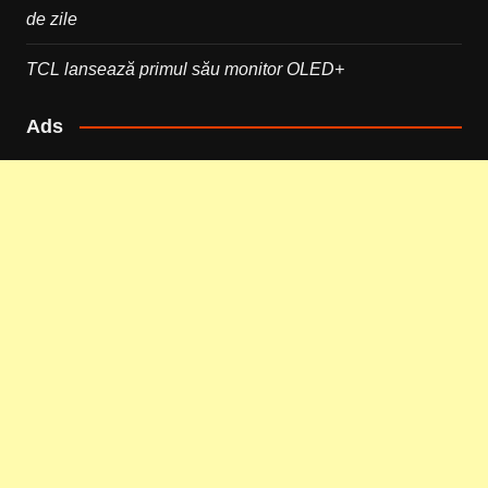
de zile
TCL lansează primul său monitor OLED+
Ads