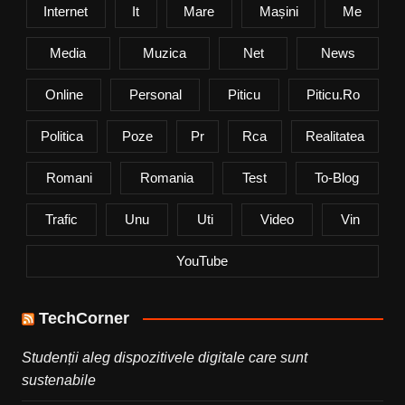
Internet
It
Mare
Mașini
Me
Media
Muzica
Net
News
Online
Personal
Piticu
Piticu.ro
Politica
Poze
Pr
Rca
Realitatea
Romani
Romania
Test
To-Blog
Trafic
Unu
Uti
Video
Vin
YouTube
TechCorner
Studenții aleg dispozitivele digitale care sunt
sustenabile