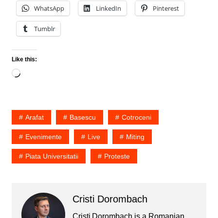
WhatsApp
LinkedIn
Pinterest
Tumblr
Like this:
Loading…
Arafat
Basescu
Cotroceni
Evenimente
Live
Miting
Piata Universitatii
Proteste
Cristi Dorombach
Cristi Dorombach is a Romanian