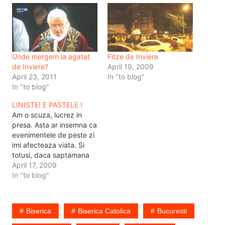
Unde mergem la agatat
Fitze de Inviere
de Inviere?
April 19, 2009
April 23, 2011
In "to blog"
In "to blog"
LINISTE! E PASTELE !
Am o scuza, lucrez in
presa. Asta ar insemna ca
evenimentele de peste zi
imi afecteaza viata. Si
totusi, daca saptamana
trecuta la pastele meu ma
April 17, 2009
gandeam ca tocmai ma
In "to blog"
mut si aveam de carat o
groaza de chestii,
saptamana asta a
Biserica
Biserica Catolica
Bucuresti
intervenit Becali. Cum sa