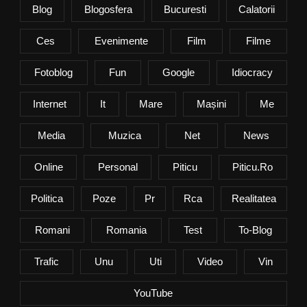
Blog
Blogosfera
Bucuresti
Calatorii
Ces
Evenimente
Film
Filme
Fotoblog
Fun
Google
Idiocracy
Internet
It
Mare
Mașini
Me
Media
Muzica
Net
News
Online
Personal
Piticu
Piticu.ro
Politica
Poze
Pr
Rca
Realitatea
Romani
Romania
Test
To-Blog
Trafic
Unu
Uti
Video
Vin
YouTube