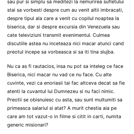
sau pur si simplu sa meditezi la nemurirea sufletului
stai sa vorbesti despre cum au venit altii imbracati,
despre tipul ala care a venit cu copilul noaptea la
biserica, dar si despre excursia din Venezuela sau
cate televiziuni transmit evenimentul. Culmea
discutiile astea nu inceteaza nici macar atunci cand
preotul incepe sa vorbeasca si sa iti tina slujba.
Nu ca as fi rautacios, insa nu pot sa inteleg ce face
Biserica, nici macar nu vad ce nu face. Cu alte
cuvinte, vezi ca enoriasii tai fac altceva decat sa fie
atenti la cuvantul lui Dumnezeu si nu faci nimic.
Preotii se obisnuiesc cu asta, sau sunt multumiti sa
primeasca salariul si atat? A murit chestia aia pe
care am tot vazut-o in filme si citit in carti, numita
generic misionari?