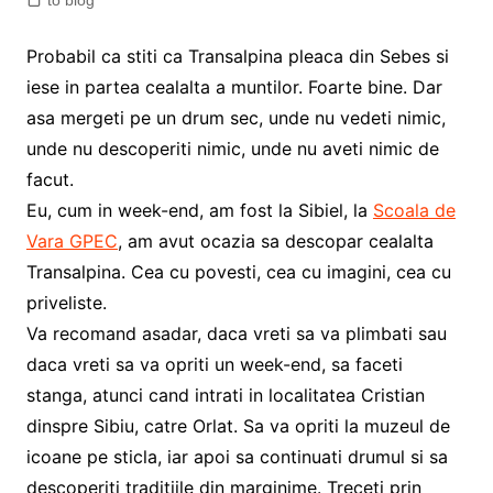
to blog
Probabil ca stiti ca Transalpina pleaca din Sebes si
iese in partea cealalta a muntilor. Foarte bine. Dar
asa mergeti pe un drum sec, unde nu vedeti nimic,
unde nu descoperiti nimic, unde nu aveti nimic de
facut.
Eu, cum in week-end, am fost la Sibiel, la
Scoala de
Vara GPEC
, am avut ocazia sa descopar cealalta
Transalpina. Cea cu povesti, cea cu imagini, cea cu
priveliste.
Va recomand asadar, daca vreti sa va plimbati sau
daca vreti sa va opriti un week-end, sa faceti
stanga, atunci cand intrati in localitatea Cristian
dinspre Sibiu, catre Orlat. Sa va opriti la muzeul de
icoane pe sticla, iar apoi sa continuati drumul si sa
descoperiti traditiile din marginime. Treceti prin