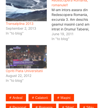
Redescopera Romania,
romanule!!
M-am intors aseara din
Redescopera Romania,
excursia 3. Am deschis
Transalplina 2013
geamul masinii cand am
September 2, 2013
intrat in Drumul Taberei,
In "to blog"
am luat o gura de aer si
June 19, 2011
am inceput sa tusesc. E
In "to blog"
atat de diferit aerul poluat
de Bucuresti fata de cel
de pe Transalpina incat
nu poti decat sa speri
ca…
Opriti Piata Universitatii
August 22, 2012
In "to blog"
Ardeal
Calatorii
Mașini
Personal
Romania
Sibiel
Sibiu