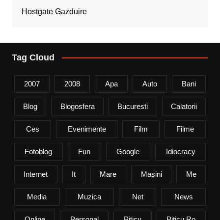
Hostgate Gazduire
Tag Cloud
2007
2008
Apa
Auto
Bani
Blog
Blogosfera
Bucuresti
Calatorii
Ces
Evenimente
Film
Filme
Fotoblog
Fun
Google
Idiocracy
Internet
It
Mare
Mașini
Me
Media
Muzica
Net
News
Online
Personal
Piticu
Piticu.ro