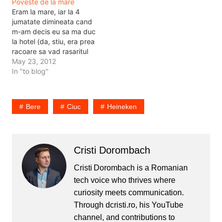
Poveste de la mare
berea. Practic e mai
complicat decat atat,
Eram la mare, iar la 4
complicat decat atat,
implica multe tevi, o
jumatate dimineata cand
implica multe tevi, o
tehnologie foarte
m-am decis eu sa ma duc
tehnologie foarte
evoluata…
la hotel (da, stiu, era prea
evoluata…
racoare sa vad rasaritul
de pe plaja), m-am oprit
May 23, 2012
la un chiosc sa-mi iau o
In "to blog"
bere pe care sa o beau in
camera pana adorm.
Inaintea mea niste
Bere
Ciuc
Heineken
baieti…
Cristi Dorombach
Cristi Dorombach is a Romanian
tech voice who thrives where
curiosity meets communication.
Through dcristi.ro, his YouTube
channel, and contributions to