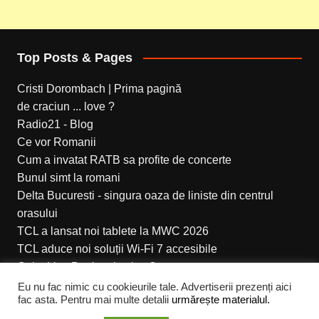
Top Posts & Pages
Cristi Dorombach | Prima pagină
de craciun ... love ?
Radio21 - Blog
Ce vor Romanii
Cum a invatat RATB sa profite de concerte
Bunul simt la romani
Delta Bucuresti - singura oaza de liniste din centrul
orasului
TCL a lansat noi tablete la MWC 2026
TCL aduce noi soluții Wi-Fi 7 accesibile
Coke Live Peninsula ziua 3
Eu nu fac nimic cu cookieurile tale. Advertiserii prezenți aici
fac asta. Pentru mai multe detalii
urmărește materialul.