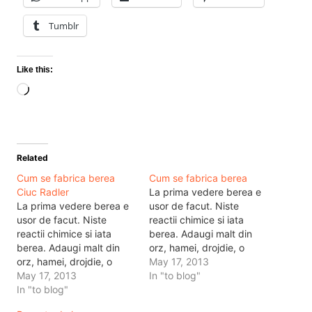
Tumblr
Like this:
Loading…
Related
Cum se fabrica berea
Cum se fabrica berea
Ciuc Radler
La prima vedere berea e
La prima vedere berea e
usor de facut. Niste
usor de facut. Niste
reactii chimice si iata
reactii chimice si iata
berea. Adaugi malt din
berea. Adaugi malt din
orz, hamei, drojdie, o
orz, hamei, drojdie, o
fierbi, o lasi sa dospeasca
May 17, 2013
fierbi, o lasi sa dospeasca
May 17, 2013
si dupa filtrare se pune in
In "to blog"
si dupa filtrare se pune in
In "to blog"
pahare. Teoretic asta e
pahare. Teoretic asta e
berea. Practic e mai