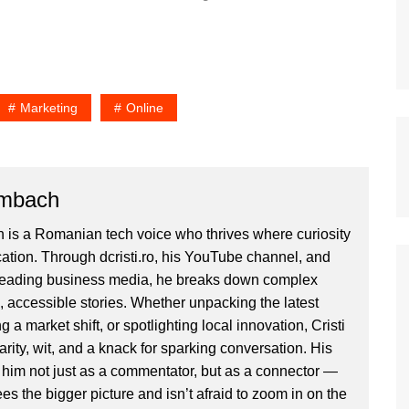
 nu stiu…
bineinteles, de pe urma acelor
perioade. Am introdus o oarecare
moderare la comentarii. Nu…
Marketing
Online
ombach
 is a Romanian tech voice who thrives where curiosity
ion. Through dcristi.ro, his YouTube channel, and
 leading business media, he breaks down complex
, accessible stories. Whether unpacking the latest
g a market shift, or spotlighting local innovation, Cristi
clarity, wit, and a knack for sparking conversation. His
im not just as a commentator, but as a connector —
 the bigger picture and isn’t afraid to zoom in on the