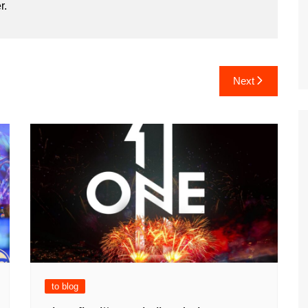
r.
Next
to blog