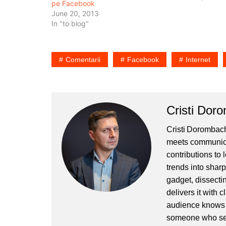
pe Facebook
E de bine zic,
June 20, 2013
In "to blog"
Comentarii
Facebook
Internet
Cristi Dor
Cristi Dorombach
meets communicat
contributions to
trends into sharp
gadget, dissectin
delivers it with 
audience knows h
someone who sees