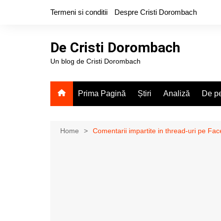
Skip
Termeni si conditii
Despre Cristi Dorombach
to
content
De Cristi Dorombach
Un blog de Cristi Dorombach
Prima Pagină
Știri
Analiză
De pe
Home
Comentarii impartite in thread-uri pe Fa