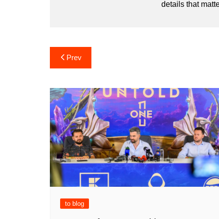
details that matte
Post
Prev
navigation
to blog