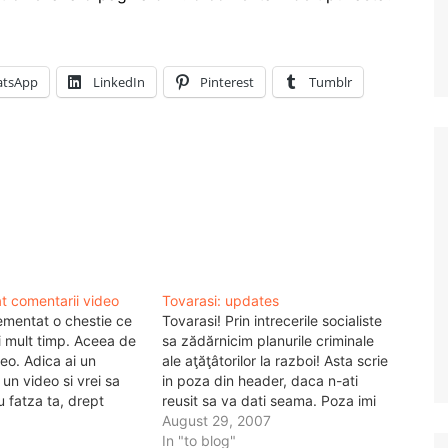
tsApp
LinkedIn
Pinterest
Tumblr
gat comentarii video
Tovarasi: updates
plementat o chestie ce
Tovarasi! Prin intrecerile socialiste
i mult timp. Aceea de
sa zădărnicim planurile criminale
eo. Adica ai un
ale aţăţâtorilor la razboi! Asta scrie
un video si vrei sa
in poza din header, daca n-ati
u fatza ta, drept
reusit sa va dati seama. Poza imi
 comentariu video la
apartine, iar lucrurile, sunt pe
August 29, 2007
care tocmai l-ai vazut.
undeva pe aici. Produse
In "to blog"