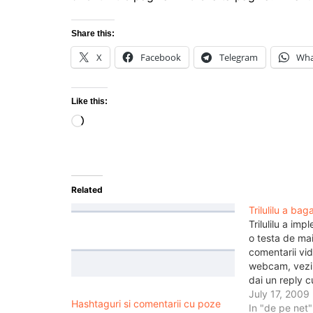
Share this:
X
Facebook
Telegram
Wha
Like this:
Loading…
Related
Trilulilu a ba
Trilulilu a im
o testa de ma
comentarii vid
webcam, vezi 
dai un reply c
urmare poftim
July 17, 2009
Hashtaguri si comentarii cu poze
materialul pe 
In "de pe net"