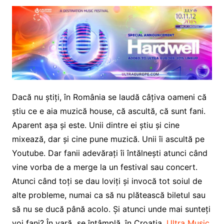
Dacă nu știți, în România se laudă câțiva oameni că
știu ce e aia muzică house, că ascultă, că sunt fani.
Aparent așa și este. Unii dintre ei știu și cine
mixează, dar și cine pune muzică. Unii îi ascultă pe
Youtube. Dar fanii adevărați îi întălnești atunci când
vine vorba de a merge la un festival sau concert.
Atunci când toți se dau loviți și invocă tot soiul de
alte probleme, numai ca să nu plătească biletul sau
să nu se ducă până acolo. Și atunci unde mai sunteți
voi fani? În vară se întâmplă, în Croația,
Ultra Music