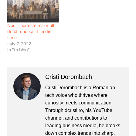
am citit asta: Motociclistul
este asociat de cele mai
multe ori cu…
Noul Thor este mai mult
decât orice alt film din
serie
July 7, 2022
In "to blog"
Cristi Dorombach
Cristi Dorombach is a Romanian
tech voice who thrives where
curiosity meets communication.
Through dcristi.ro, his YouTube
channel, and contributions to
leading business media, he breaks
down complex trends into sharp,