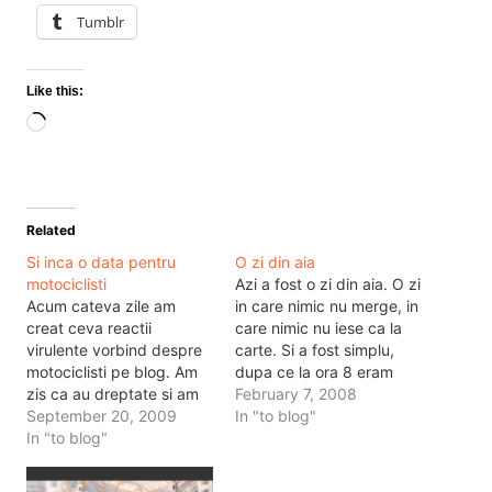
Tumblr
Like this:
Loading…
Related
Si inca o data pentru
O zi din aia
motociclisti
Azi a fost o zi din aia. O zi
Acum cateva zile am
in care nimic nu merge, in
creat ceva reactii
care nimic nu iese ca la
virulente vorbind despre
carte. Si a fost simplu,
motociclisti pe blog. Am
dupa ce la ora 8 eram
zis ca au dreptate si am
invingator in lupta cu
February 7, 2008
vrut sa le dau dreptate
September 20, 2009
traficul si scapasem de
In "to blog"
chiar daca mi-au dat
In "to blog"
eventualele blocaje pe
exemple de cum pot sa-
care le puteam intampina
mi rupa capul. Dupa care
mai tarziu, am…