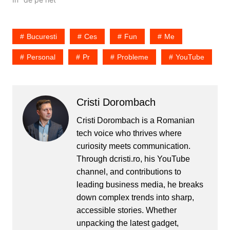
identic si la fel. Vreo
rezolvare? De 40 de ani
incoace? In Bucuresti?
Bucuresti
Ces
Fun
Me
via.
Personal
Pr
Probleme
YouTube
Cristi Dorombach
Cristi Dorombach is a Romanian
tech voice who thrives where
curiosity meets communication.
Through dcristi.ro, his YouTube
channel, and contributions to
leading business media, he breaks
down complex trends into sharp,
accessible stories. Whether
unpacking the latest gadget,