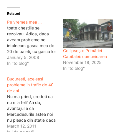
Related
Pe vremea mea …
toate chestiile se
rezolvau. Adica, daca
aveam probleme ne
intalneam gasca mea de
Ce lipsește Primăriei
20 de baieti, cu gasca lor
Capitalei: comunicarea
de 20 de baieti pe centru
January 5, 2008
November 18, 2025
sau in curtea scolii mele si
In "to blog"
In "to blog"
ne imprieteneam. Cu
bate, cu pumni, cu ce
Bucuresti, aceleasi
gaseam pe acolo. Dupa
probleme in trafic de 40
care, gasca mai slab
de ani
pregatita devenea
Nu ma prind, credeti ca
prieten…
nu e la fel? Ah da,
avantajul e ca
Mercedesurile astea noi
nu pleaca din statie daca
nu se inchid complet si
March 12, 2011
corect usile. In rest totul e
In "de pe net"