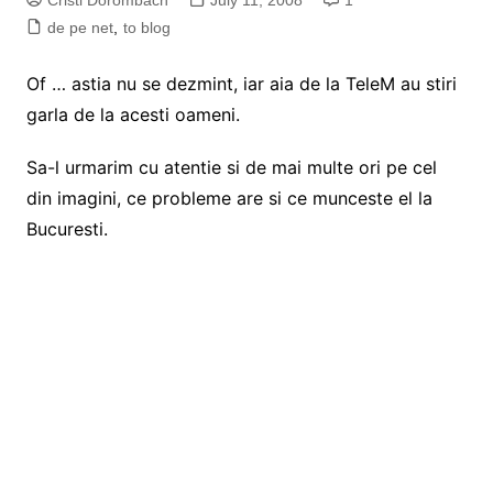
Cristi Dorombach
July 11, 2008
1
de pe net
,
to blog
Of … astia nu se dezmint, iar aia de la TeleM au stiri
garla de la acesti oameni.
Sa-l urmarim cu atentie si de mai multe ori pe cel
din imagini, ce probleme are si ce munceste el la
Bucuresti.