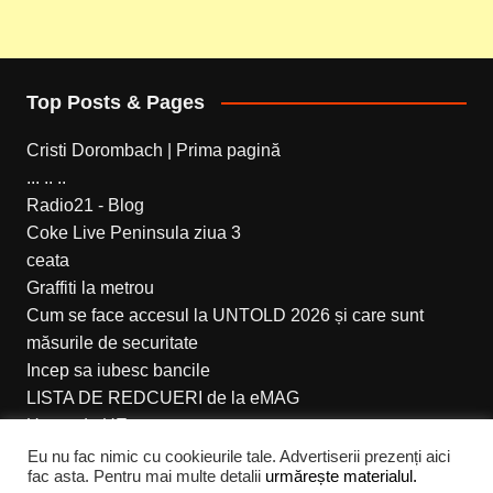
Top Posts & Pages
Cristi Dorombach | Prima pagină
... .. ..
Radio21 - Blog
Coke Live Peninsula ziua 3
ceata
Graffiti la metrou
Cum se face accesul la UNTOLD 2026 și care sunt
măsurile de securitate
Incep sa iubesc bancile
LISTA DE REDCUERI de la eMAG
Un an de UE
Eu nu fac nimic cu cookieurile tale. Advertiserii prezenți aici
fac asta. Pentru mai multe detalii
urmărește materialul.