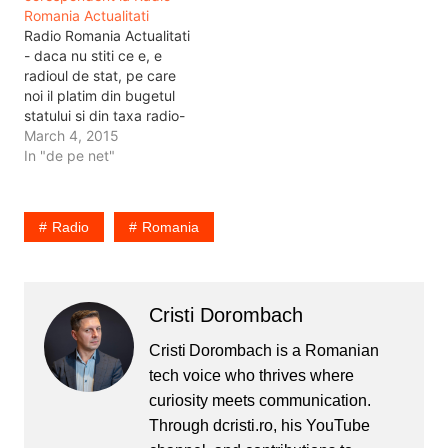
Romania Actualitati
e varza. De imagine nu
conferinta de presa sa fie
Radio Romania Actualitati
vobresc…
transmisa pe un videowall
- daca nu stiti ce e, e
si atat. Adica…
radioul de stat, pe care
noi il platim din bugetul
statului si din taxa radio-
tv - angajeaza
March 4, 2015
corespondenti locali in
In "de pe net"
judetele tarii. Nu e nimic
rau in asta. E chiar bine.
Li se cere oamenilor sa
Radio
Romania
aiba experienta in
domeniul…
Cristi Dorombach
Cristi Dorombach is a Romanian
tech voice who thrives where
curiosity meets communication.
Through dcristi.ro, his YouTube