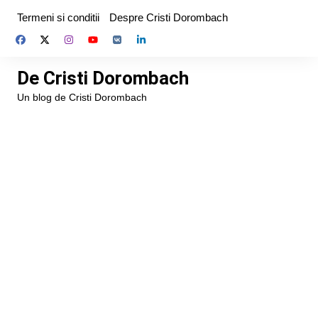
Skip
Termeni si conditii
Despre Cristi Dorombach
to
content
De Cristi Dorombach
Un blog de Cristi Dorombach