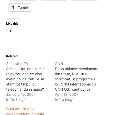
Tumblr
Like this:
Loading…
Related
Sunetul la TV
CNN
Adica ... toti ne uitam la
Dupa ultimele evenimente
televizor, dar, ce vina
din State, RCS-ul a
avem noi ca trebuie sa
schimbat, in programele
stam tot timpul cu
lor, CNN international cu
telecomanda in mana?
CNN US; sunt curios
Asta ca sa dam mai tare,
January 15, 2007
daca mai exista CNN
April 18, 2007
sau mai incet, dupa caz,
In "to blog"
international pe
In "to blog"
televizorul. Si de ce?
frecvente. In alta ordine
Cum poti sa devii
Pentru ca pe ABSOLUT
de idei, am vazut acuma
corespondent la Radio
toate televiziunile, sunetul
ca se poate ca o