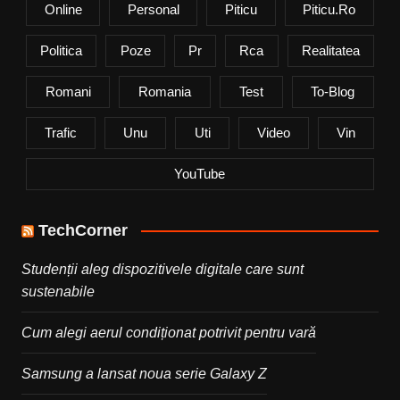
Online
Personal
Piticu
Piticu.ro
Politica
Poze
Pr
Rca
Realitatea
Romani
Romania
Test
To-Blog
Trafic
Unu
Uti
Video
Vin
YouTube
TechCorner
Studenții aleg dispozitivele digitale care sunt
sustenabile
Cum alegi aerul condiționat potrivit pentru vară
Samsung a lansat noua serie Galaxy Z